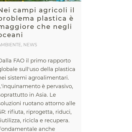
Nei campi agricoli il
problema plastica è
maggiore che negli
oceani
AMBIENTE
,
NEWS
Dalla FAO il primo rapporto
globale sull'uso della plastica
nei sistemi agroalimentari.
L'inquinamento è pervasivo,
soprattutto in Asia. Le
soluzioni ruotano attorno alle
6R: rifiuta, riprogetta, riduci,
riutilizza, ricicla e recupera.
Fondamentale anche