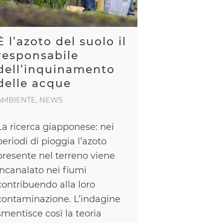
È l’azoto del suolo il
responsabile
dell’inquinamento
delle acque
AMBIENTE
,
NEWS
La ricerca giapponese: nei
periodi di pioggia l’azoto
presente nel terreno viene
incanalato nei fiumi
contribuendo alla loro
contaminazione. L’indagine
smentisce così la teoria