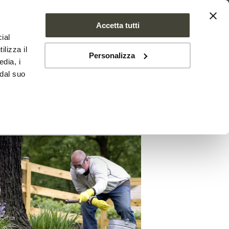
Accetta tutti
ial
SE FARMS
NEWS
CONTATTI
ilizza il
Personalizza
edia, i
 dal suo