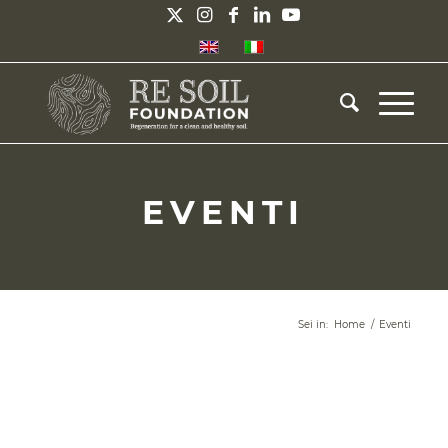
EVENTI
Sei in:
Home
/
Eventi