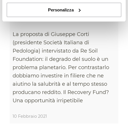
degradato, creiamo filiere
produttive disinquinanti”
Personalizza
AMBIENTE
,
NEWS
La proposta di Giuseppe Corti
(presidente Società Italiana di
Pedologia) intervistato da Re Soil
Foundation: il degrado del suolo è un
problema planetario. Per contrastarlo
dobbiamo investire in filiere che ne
aiutino la salubrità e al tempo stesso
producano reddito. Il Recovery Fund?
Una opportunità irripetibile
10 Febbraio 2021