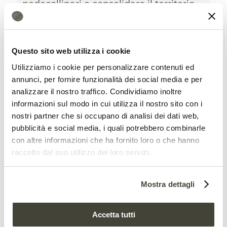
pedecollinari e consolidare il territorio.
26 Febbraio 2021
Questo sito web utilizza i cookie
Utilizziamo i cookie per personalizzare contenuti ed
annunci, per fornire funzionalità dei social media e per
analizzare il nostro traffico. Condividiamo inoltre
informazioni sul modo in cui utilizza il nostro sito con i
nostri partner che si occupano di analisi dei dati web,
pubblicità e social media, i quali potrebbero combinarle
con altre informazioni che ha fornito loro o che hanno
raccolto dal suo utilizzo dei loro servizi.
Mostra dettagli
“Contro il suolo
Accetta tutti