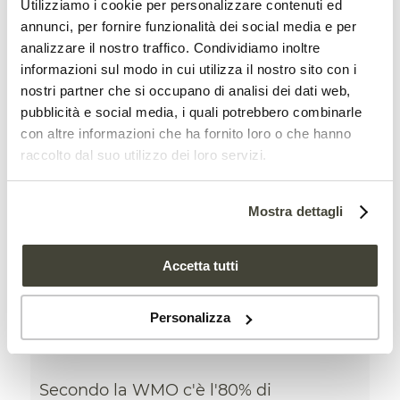
Utilizziamo i cookie per personalizzare contenuti ed
annunci, per fornire funzionalità dei social media e per
analizzare il nostro traffico. Condividiamo inoltre
informazioni sul modo in cui utilizza il nostro sito con i
nostri partner che si occupano di analisi dei dati web,
pubblicità e social media, i quali potrebbero combinarle
con altre informazioni che ha fornito loro o che hanno
raccolto dal suo utilizzo dei loro servizi.
Mostra dettagli
Torna El Niño, il suolo sarà
Accetta tutti
uno dei primi banchi di
prova
Personalizza
FILIERA AGRICOLA
,
NEWS
Secondo la WMO c'è l'80% di