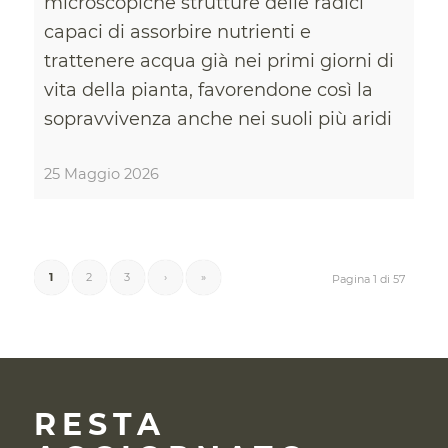
microscopiche strutture delle radici
capaci di assorbire nutrienti e
trattenere acqua già nei primi giorni di
vita della pianta, favorendone così la
sopravvivenza anche nei suoli più aridi
25 Maggio 2026
1
2
3
›
»
Pagina 1 di 57
RESTA