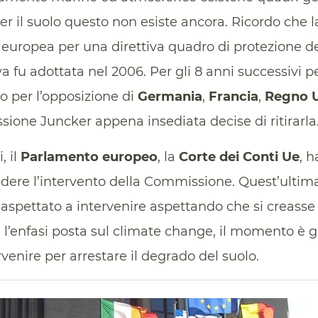
per il suolo questo non esiste ancora. Ricordo che 
uropea per una direttiva quadro di protezione del
iva fu adottata nel 2006. Per gli 8 anni successivi 
io per l’opposizione di
Germania
,
Francia
,
Regno
sione Juncker appena insediata decise di ritirarla
 il
Parlamento europeo
, la
Corte dei Conti Ue
, 
edere l’intervento della Commissione. Quest’ultim
spettato a intervenire aspettando che si creasse
n l’enfasi posta sul climate change, il momento è g
venire per arrestare il degrado del suolo.