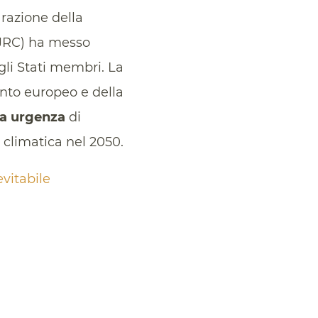
razione della
JRC) ha messo
li Stati membri. La
nto europeo e della
ta urgenza
di
à climatica nel 2050.
evitabile