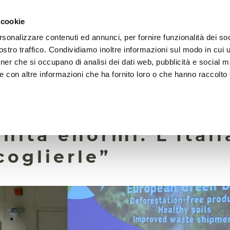
 cookie
rsonalizzare contenuti ed annunci, per fornire funzionalità dei soc
LA FONDAZIONE
ATTIVITÀ
RISORSE
LIGHTHOU
stro traffico. Condividiamo inoltre informazioni sul modo in cui ut
tner che si occupano di analisi dei dati web, pubblicità e social m
e con altre informazioni che ha fornito loro o che hanno raccolto
19 Novembre 2021
Strategia Ue per il 
nità enormi. L’Itali
coglierle”