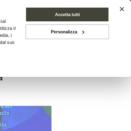
Accetta tutti
ial
SE FARMS
NEWS
CONTATTI
ilizza il
Personalizza
edia, i
 dal suo
suolo
a