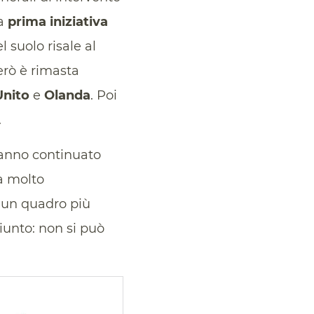
la
prima iniziativa
 suolo risale al
però è rimasta
Unito
e
Olanda
. Poi
.
hanno continuato
a molto
 un quadro più
iunto: non si può