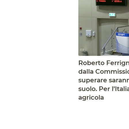
Roberto Ferrign
dalla Commissio
superare saranno
suolo. Per l’Ita
agricola