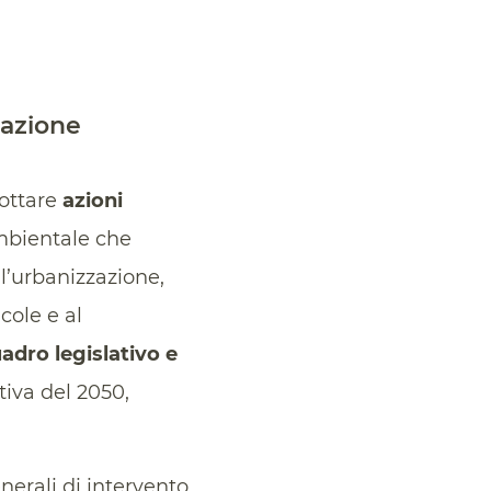
cazione
dottare
azioni
mbientale che
ll’urbanizzazione,
cole e al
adro legislativo e
tiva del 2050,
erali di intervento