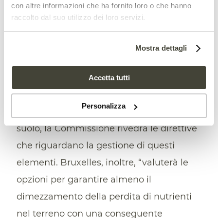
con altre informazioni che ha fornito loro o che hanno
vantaggi legati al riciclo della materia
raccolto dal suo utilizzo dei loro servizi.
organica –
compost
, digestato, fanghi di
depurazione, letame trasformato e altri
Mostra dettagli
residui agricoli – come base per lo
sviluppo di
fertilizzanti
naturali. Per
Accetta tutti
garantire la sicurezza del processo
Personalizza
produttivo ed evitare l’inquinamento del
suolo, la Commissione rivedrà le direttive
che riguardano la gestione di questi
elementi. Bruxelles, inoltre, “valuterà le
opzioni per garantire almeno il
dimezzamento della perdita di nutrienti
nel terreno con una conseguente