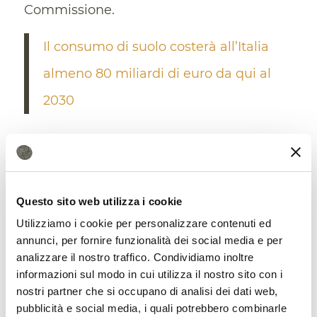
Commissione.
Il consumo di suolo costerà all’Italia
almeno 80 miliardi di euro da qui al
2030
Questo sito web utilizza i cookie
Più attenzione alla materia
organica, meno fertilizzanti
Utilizziamo i cookie per personalizzare contenuti ed
annunci, per fornire funzionalità dei social media e per
La bozza, nel frattempo, fornisce dettagli
analizzare il nostro traffico. Condividiamo inoltre
informazioni sul modo in cui utilizza il nostro sito con i
interessanti in merito al piano europeo.
nostri partner che si occupano di analisi dei dati web,
Nel testo, ad esempio, si sottolineano i
pubblicità e social media, i quali potrebbero combinarle