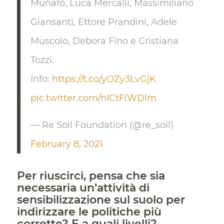
Munafò, Luca Mercalli, Massimiliano
Giansanti, Ettore Prandini, Adele
Muscolo, Debora Fino e Cristiana
Tozzi.
Info:
https://t.co/yOZy3LvGjK
pic.twitter.com/nICtFlWDlm
— Re Soil Foundation (@re_soil)
February 8, 2021
Per riuscirci, pensa che sia
necessaria un’attività di
sensibilizzazione sul suolo per
indirizzare le politiche più
corrette? E a quali livelli?