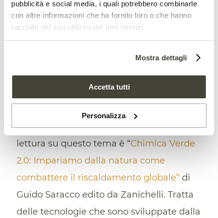
pubblicità e social media, i quali potrebbero combinarle
materia organica, che poi, almeno in
con altre informazioni che ha fornito loro o che hanno
quota parte deve essere lasciata nei suoli.
raccolto dal suo utilizzo dei loro servizi.
D’altra parte, si può intervenire con molte
tecnologie (chimiche, elettrochimiche,
Mostra dettagli
biologiche e non solo) per catturare e
Accetta tutti
convertire l’anidride carbonica
da fumi
di combustione o altre correnti
Personalizza
concentrate. Un libro che consiglio come
lettura su questo tema è “
Chimica Verde
2.0: Impariamo dalla natura come
combattere il riscaldamento globale”
di
Guido Saracco edito da Zanichelli. Tratta
delle tecnologie che sono sviluppate dalla