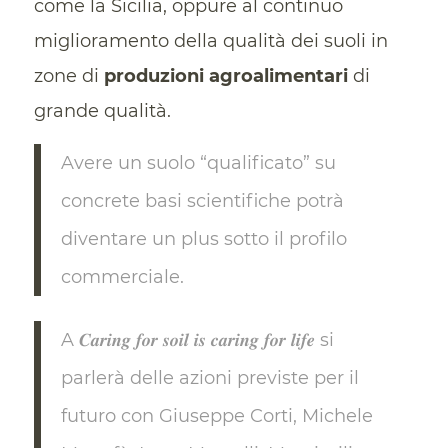
come la Sicilia, oppure al continuo
miglioramento della qualità dei suoli in
zone di
produzioni agroalimentari
di
grande qualità.
Avere un suolo “qualificato” su
concrete basi scientifiche potrà
diventare un plus sotto il profilo
commerciale.
A 𝑪𝒂𝒓𝒊𝒏𝒈 𝒇𝒐𝒓 𝒔𝒐𝒊𝒍 𝒊𝒔 𝒄𝒂𝒓𝒊𝒏𝒈 𝒇𝒐𝒓 𝒍𝒊𝒇𝒆 si
parlerà delle azioni previste per il
futuro con Giuseppe Corti, Michele