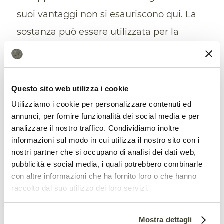
suoi vantaggi non si esauriscono qui. La
sostanza può essere utilizzata per la
produzione di energia. Inoltre ha un
enorme potenziale in termini di
cattura
della CO2
con oltre un miliardo di
Questo sito web utilizza i cookie
tonnellate rimosse all’anno. Infine il riciclo
Utilizziamo i cookie per personalizzare contenuti ed
annunci, per fornire funzionalità dei social media e per
delle
materie prime critiche
: attraverso il
analizzare il nostro traffico. Condividiamo inoltre
processo di produzione si possono
informazioni sul modo in cui utilizza il nostro sito con i
nostri partner che si occupano di analisi dei dati web,
recuperare infatti quei metalli, minerali e
pubblicità e social media, i quali potrebbero combinarle
materiali naturali che, per citare
la
con altre informazioni che ha fornito loro o che hanno
raccolto dal suo utilizzo dei loro servizi.
normativa europea
, «presentano un
elevato rischio di approvvigionamento»
Mostra dettagli