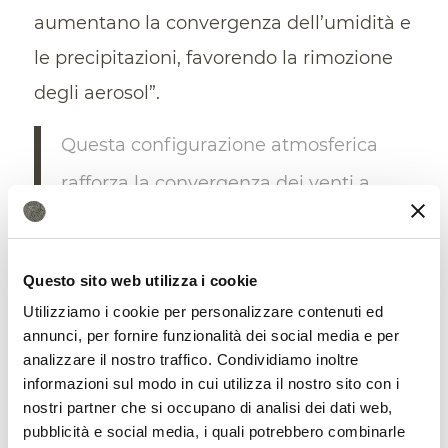
aumentano la convergenza dell’umidità e
le precipitazioni, favorendo la rimozione
degli aerosol”.
Questa configurazione atmosferica
rafforza la convergenza dei venti a
bassa quota sull’Atlantico
equatoriale,
facendo aumentare il
Questo sito web utilizza i cookie
trasporto di umidità
verso il
Utilizziamo i cookie per personalizzare contenuti ed
Sudamerica e intensificando le
annunci, per fornire funzionalità dei social media e per
analizzare il nostro traffico. Condividiamo inoltre
precipitazioni.
informazioni sul modo in cui utilizza il nostro sito con i
nostri partner che si occupano di analisi dei dati web,
pubblicità e social media, i quali potrebbero combinarle
La pioggia, a sua volta, “ripulisce”