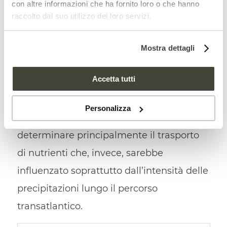
con altre informazioni che ha fornito loro o che hanno
l’atmosfera
rimuovendo gran parte delle
raccolto dal suo utilizzo dei loro servizi.
particelle sospese
prima che
raggiungano la foresta amazzonica. La
Mostra dettagli
scoperta smentirebbe così l’ipotesi
Accetta tutti
comunemente accettata dagli studiosi.
Non sarebbe dunque la direzione delle
Personalizza
masse d’aria, in altre parole, a
determinare principalmente il trasporto
di nutrienti che, invece, sarebbe
influenzato soprattutto dall’intensità delle
precipitazioni lungo il percorso
transatlantico.