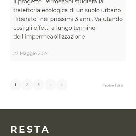
Il progetto PerméaSol studierà la
traiettoria ecologica di un suolo urbano
"liberato" nei prossimi 3 anni. Valutando
così gli effetti a lungo termine
dell'impermeabilizzazione
27 Maggio 2024
1
2
3
›
»
Pagina 1 di 6
RESTA