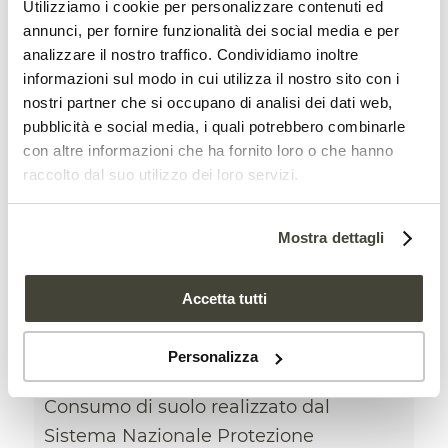
Utilizziamo i cookie per personalizzare contenuti ed
annunci, per fornire funzionalità dei social media e per
analizzare il nostro traffico. Condividiamo inoltre
informazioni sul modo in cui utilizza il nostro sito con i
nostri partner che si occupano di analisi dei dati web,
pubblicità e social media, i quali potrebbero combinarle
con altre informazioni che ha fornito loro o che hanno
Il consumo di suolo
raccolto dal suo utilizzo dei loro servizi.
galoppa. Il costo
economico collettivo è
Mostra dettagli
enorme
AMBIENTE
,
NEWS
Accetta tutti
In vista del World Soil Day 2024,
Personalizza
presentato il nuovo rapporto sul
Consumo di suolo realizzato dal
Sistema Nazionale Protezione