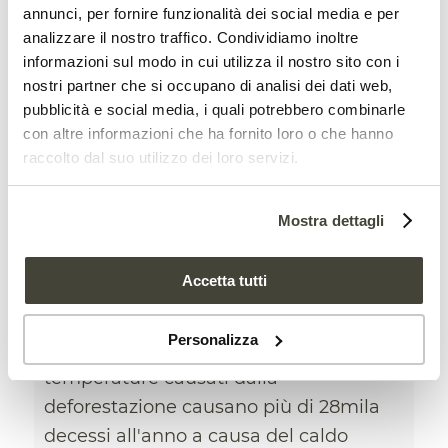
annunci, per fornire funzionalità dei social media e per
analizzare il nostro traffico. Condividiamo inoltre
informazioni sul modo in cui utilizza il nostro sito con i
La deforestazione ha
nostri partner che si occupano di analisi dei dati web,
pubblicità e social media, i quali potrebbero combinarle
ucciso mezzo milione di
con altre informazioni che ha fornito loro o che hanno
persone in 20 anni
raccolto dal suo utilizzo dei loro servizi.
AMBIENTE
,
NEWS
Mostra dettagli
Il calcolo è contenuto in uno studio
internazionale guidato dall'università di
Accetta tutti
Leeds. Tre le aree considerate:
Amazzonia, Congo e Sud-Est asiatico.
Personalizza
Gli aumenti localizzati delle
temperature causati dalla
deforestazione causano più di 28mila
decessi all'anno a causa del caldo