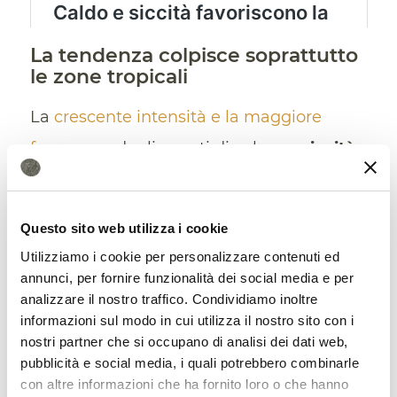
La tendenza colpisce soprattutto
le zone tropicali
La
crescente intensità e la maggiore
frequenza
degli eventi di calore e
siccità
,
come conseguenza del cambiamento
climatico, sono note da tempo. Lo studio,
Questo sito web utilizza i cookie
tuttavia, ha rivelato alcune dinamiche
Utilizziamo i cookie per personalizzare contenuti ed
specifiche che non erano ancora state
annunci, per fornire funzionalità dei social media e per
analizzare il nostro traffico. Condividiamo inoltre
analizzate. Tra queste la tendenza delle
informazioni sul modo in cui utilizza il nostro sito con i
stagioni e dei luoghi che attualmente
nostri partner che si occupano di analisi dei dati web,
pubblicità e social media, i quali potrebbero combinarle
presentano una
minore variabilità
con altre informazioni che ha fornito loro o che hanno
meteorologica
ad andare incontro ai