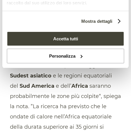
raccolto dal suo utilizzo dei loro servizi.
cambiamenti più significativi.
Mostra dettagli
Nelle
regioni tropicali
, dove le
temperature estive sono tipicamente
Accetta tutti
meno variabili rispetto a quelle delle aree
temperate, ad esempio, le ondate di
Personalizza
caldo avranno un impatto maggiore. “Il
Sudest asiatico
e le regioni equatoriali
del
Sud America
e dell’
Africa
saranno
probabilmente le zone più colpite“, spiega
la nota. ”La ricerca ha previsto che le
ondate di calore nell’Africa equatoriale
della durata superiore ai 35 giorni si