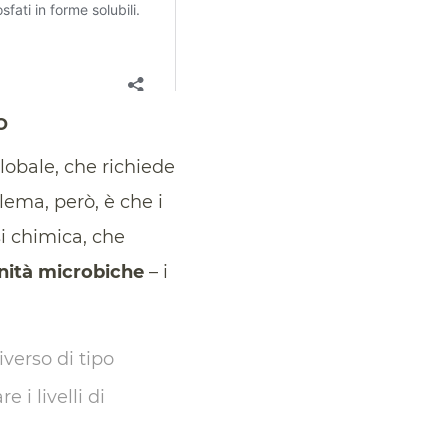
o
lobale, che richiede
blema, però, è che i
si chimica, che
nità microbiche
– i
verso di tipo
 i livelli di