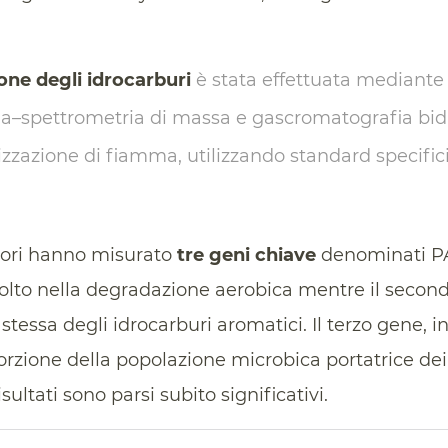
one degli idrocarburi
è stata effettuata mediante
a–spettrometria di massa e gascromatografia bi
izzazione di fiamma, utilizzando standard specifici
catori hanno misurato
tre geni chiave
denominati P
nvolto nella degradazione aerobica mentre il seco
tessa degli idrocarburi aromatici. Il terzo gene, inf
orzione della popolazione microbica portatrice dei
risultati sono parsi subito significativi.