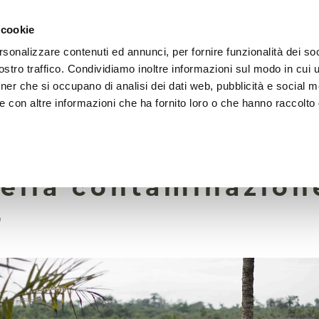
 cookie
rsonalizzare contenuti ed annunci, per fornire funzionalità dei soc
LA FONDAZIONE
ATTIVITÀ
RISORSE
LIGHTHOU
stro traffico. Condividiamo inoltre informazioni sul modo in cui ut
tner che si occupano di analisi dei dati web, pubblicità e social m
e con altre informazioni che ha fornito loro o che hanno raccolto
1 Settembre 2025
bi del suolo raccon
della contaminazion
o