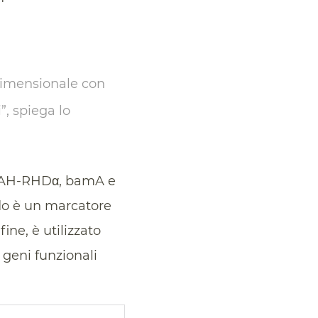
dimensionale con
”, spiega lo
AH-RHDα, bamA e
ndo è un marcatore
ine, è utilizzato
 geni funzionali