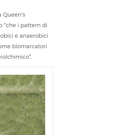
la Queen’s
 “che i pattern di
robici e anaerobici
come biomarcatori
trolchimico”.