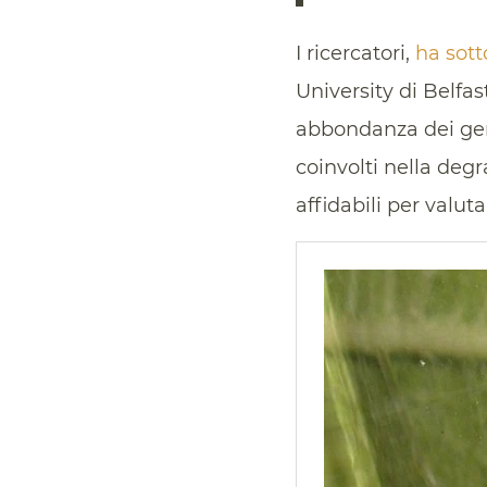
I ricercatori,
ha sott
University di Belfas
abbondanza dei geni
coinvolti nella deg
affidabili per valut