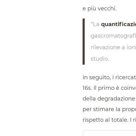
e più vecchi.
“La
quantificazi
gascromatografi
rilevazione a ion
studio.
In seguito, i ricer
16s. Il primo è coi
della degradazione s
per stimare la prop
rispetto al totale. I 