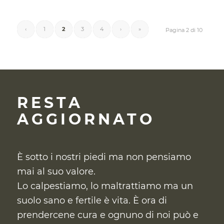
‹
1
2
3
4
›
»
Pagina 2 di 10
RESTA
AGGIORNATO
È sotto i nostri piedi ma non pensiamo
mai al suo valore.
Lo calpestiamo, lo maltrattiamo ma un
suolo sano e fertile è vita. È ora di
prendercene cura
e ognuno di noi può e