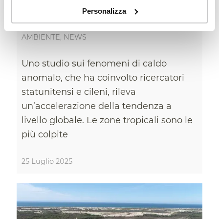
estremo sono sempre più
Personalizza
lunghe e frequenti
AMBIENTE
,
NEWS
Uno studio sui fenomeni di caldo
anomalo, che ha coinvolto ricercatori
statunitensi e cileni, rileva
un’accelerazione della tendenza a
livello globale. Le zone tropicali sono le
più colpite
25 Luglio 2025