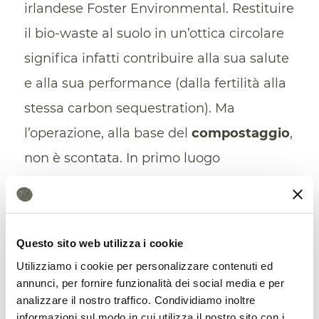
irlandese Foster Environmental. Restituire
il bio-waste al suolo in un’ottica circolare
significa infatti contribuire alla sua salute
e alla sua performance (dalla fertilità alla
stessa carbon sequestration). Ma
l’operazione, alla base del
compostaggio
,
non è scontata. In primo luogo
“occorrerebbe fissare degli obiettivi
precisi di recupero (in percentuale sul
totale dei rifiuti,
ndr
) come quelli che già
Questo sito web utilizza i cookie
esistono per i rifiuti plastici” prosegue
Utilizziamo i cookie per personalizzare contenuti ed
Foster. In secondo luogo, occorre evitare
annunci, per fornire funzionalità dei social media e per
analizzare il nostro traffico. Condividiamo inoltre
la
contaminazione
del bio-waste stesso,
informazioni sul modo in cui utilizza il nostro sito con i