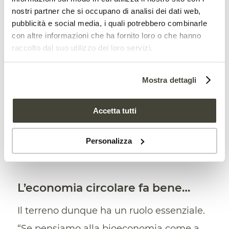
un fenomeno diffuso
che tende a
nostri partner che si occupano di analisi dei dati web,
pubblicità e social media, i quali potrebbero combinarle
vanificare in molti casi gli sforzi per la
con altre informazioni che ha fornito loro o che hanno
valorizzazione degli scarti.
raccolto dal suo utilizzo dei loro servizi.
Dagli USA la conferma: il
Mostra dettagli
compostaggio aiuta clima e suolo
Accetta tutti
Personalizza
L’economia circolare fa bene…
Il terreno dunque ha un ruolo essenziale.
“Se pensiamo alla bioeconomia come a