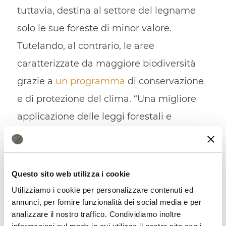
tuttavia, destina al settore del legname
solo le sue foreste di minor valore.
Tutelando, al contrario, le aree
caratterizzate da maggiore biodiversità
grazie a
un programma
di conservazione
e di protezione del clima. “Una migliore
applicazione delle leggi forestali e
l’aumento della regolamentazione del
commercio di prodotti in legno sta
aiutando a ridurre il disboscamento
Questo sito web utilizza i cookie
illegale” segnala il WWF. “Ma il fenomeno
Utilizziamo i cookie per personalizzare contenuti ed
annunci, per fornire funzionalità dei social media e per
continua a minare il commercio legale e
analizzare il nostro traffico. Condividiamo inoltre
occorre fare molto di più”.