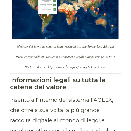
Mercato del legname sotto la lente grazie al portale TimberLex. Ad ogni
Paese corrisponde un dossier sugli strumenti legali a disposizione. © FAO
2021, TimberLex https://timberlex.apps.fao.org/ Open Access
Informazioni legali su tutta la
catena del valore
Inserito all’interno del sistema FAOLEX,
che offre a sua volta la più grande
raccolta digitale al mondo di leggi e
regolamenti nazionali su cibo, agricoltura