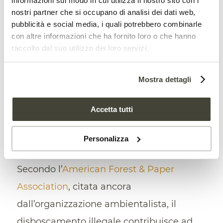
informazioni sul modo in cui utilizza il nostro sito con i
nostri partner che si occupano di analisi dei dati web,
Foreste, una gestione sana riduce di
pubblicità e social media, i quali potrebbero combinarle
con altre informazioni che ha fornito loro o che hanno
otto volte l’erosione del suolo
raccolto dal suo utilizzo dei loro servizi.
Mostra dettagli
Accetta tutti
Una minaccia ai diritti delle
Personalizza
comunità locali
Secondo l’
American Forest & Paper
Association
, citata ancora
dall’organizzazione ambientalista, il
disboscamento illegale contribuisce ad