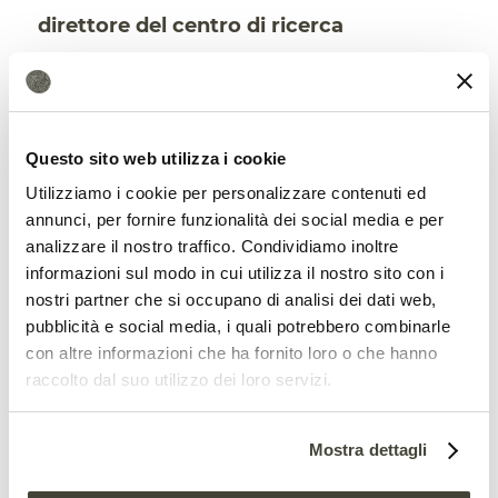
direttore del centro di ricerca
Agricoltura e Ambiente del CREA
–
proprio la situazione grave di crisi delle
materie prime e di speculazione sui prezzi
Questo sito web utilizza i cookie
delle commodity agricole dovrebbe
Utilizziamo i cookie per personalizzare contenuti ed
invece indurre a rivalutare l’importanza
annunci, per fornire funzionalità dei social media e per
analizzare il nostro traffico. Condividiamo inoltre
strategica del suolo sano come risorsa
informazioni sul modo in cui utilizza il nostro sito con i
alla base della resilienza del nostro
nostri partner che si occupano di analisi dei dati web,
pubblicità e social media, i quali potrebbero combinarle
sistema agroalimentare, e quindi
con altre informazioni che ha fornito loro o che hanno
garanzia fondamentale per assicurare la
raccolto dal suo utilizzo dei loro servizi.
continuità della produzione di cibo”.
Mostra dettagli
Il progetto Soil4Life ha cercato di porre un