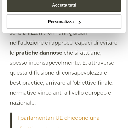
argine a questa dinamica. E lo ha fatto
Accetta tutti
coinvolgendo migliaia di persone che
Personalizza
ruotano attorno al sistema suolo. Per
sensibilizzarli, formarli, guidarli
nell’adozione di approcci capaci di evitare
le
pratiche dannose
che si attuano,
spesso inconsapevolmente. E, attraverso
questa diffusione di consapevolezza e
best practice, arrivare all’obiettivo finale:
normative vincolanti a livello europeo e
nazionale.
I parlamentari UE chiedono una