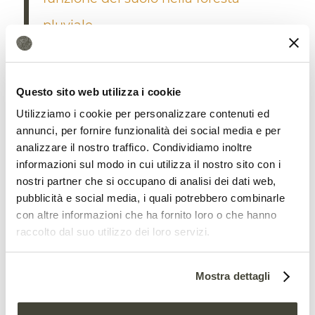
pluviale
Questo sito web utilizza i cookie
Utilizziamo i cookie per personalizzare contenuti ed
In Amazzonia l’effetto sul suolo è
annunci, per fornire funzionalità dei social media e per
determinante
analizzare il nostro traffico. Condividiamo inoltre
informazioni sul modo in cui utilizza il nostro sito con i
Il problema è noto da tempo. Lo scorso
nostri partner che si occupano di analisi dei dati web,
pubblicità e social media, i quali potrebbero combinarle
anno, uno
studio
cinese pubblicato sulla
con altre informazioni che ha fornito loro o che hanno
rivista
Science
, ha osservato come la
raccolto dal suo utilizzo dei loro servizi.
siccità lampo
, ovvero il fenomeno della
Mostra dettagli
carenza idrica improvvisa, stia diventando
sempre più frequente su scala globale