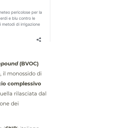
ompound
(BVOC)
 il monossido di
cio complessivo
uella rilasciata dal
ione dei