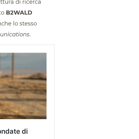
tura di ricerca
tto
B2WALD
che lo stesso
nications
.