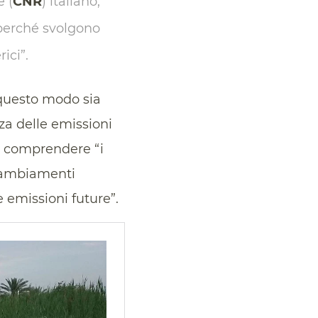
e (
CNR
) italiano,
perché svolgono
ici”.
 questo modo sia
zza delle emissioni
e comprendere “i
 cambiamenti
e emissioni future”.