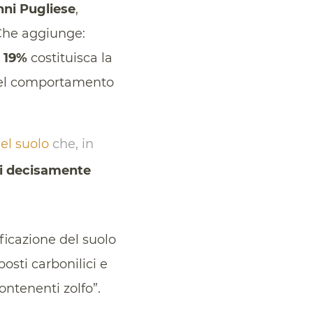
ni Pugliese
,
 Che aggiunge:
l 19%
costituisca la
o nel comportamento
el suolo
che, in
ci decisamente
ficazione del suolo
osti carbonilici e
ontenenti zolfo”.