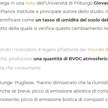
piega in una
nota
dell’Università di Friburgo
Giovan
 Planck Institute e principale autore dello studio.
dentificare come
un tasso di umidità del suolo de
i sotto della quale si verifica questo cambiament
ndo i ricercatori, è legato all’attività dei
microbi d
ccità, producono
una quantità di BVOC atmosferi
lla che consumano.
iunge Pugliese, “hanno dimostrato che la riumidi
nche se breve, picco di emissione abiotica di comp
rsistente, picco di emissione biotica di composti c