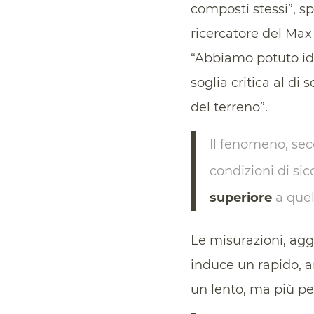
composti stessi”, s
ricercatore del Max
“Abbiamo potuto i
soglia critica al d
del terreno”.
Il fenomeno, seco
condizioni di si
superiore
a que
Le misurazioni, agg
induce un rapido, a
un lento, ma più pe