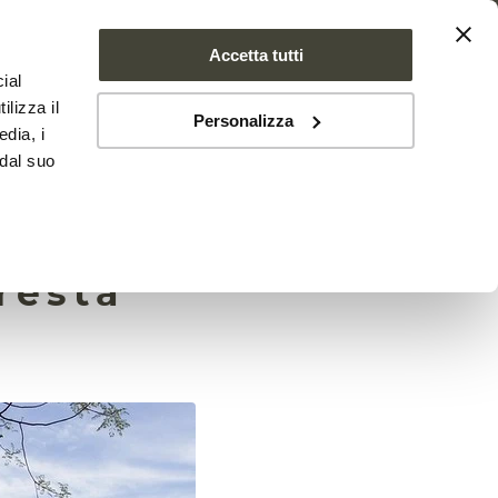
Accetta tutti
ial
SE FARMS
NEWS
CONTATTI
ilizza il
Personalizza
edia, i
 dal suo
tera la
resta