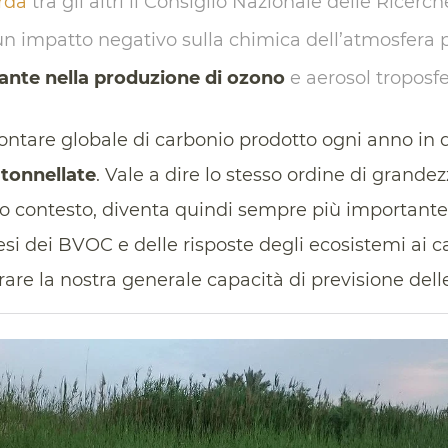
rda
tra gli altri il Consiglio Nazionale delle Ricerch
n impatto negativo sulla chimica dell’atmosfera 
ante nella produzione di ozono
e aerosol troposfer
ontare globale di carbonio prodotto ogni anno in
i tonnellate
. Vale a dire lo stesso ordine di grande
to contesto, diventa quindi sempre più important
si dei BVOC e delle risposte degli ecosistemi ai
rare la nostra generale capacità di previsione dell