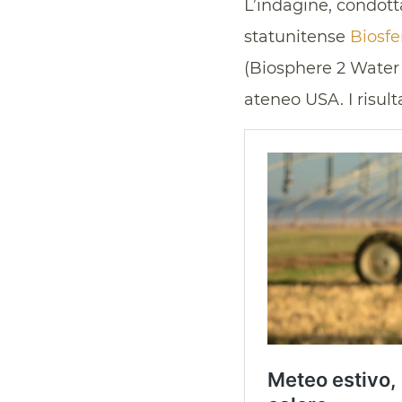
L’indagine, condott
statunitense
Biosfe
(Biosphere 2 Water
ateneo USA. I risulta