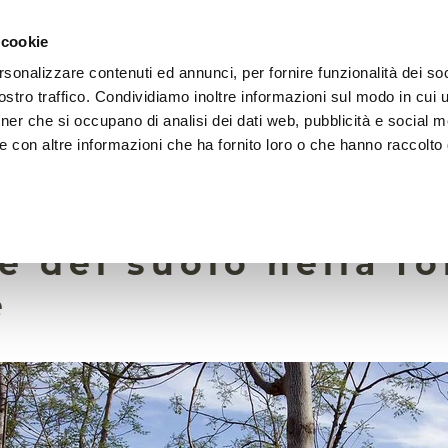
 cookie
rsonalizzare contenuti ed annunci, per fornire funzionalità dei soc
LA FONDAZIONE
ATTIVITÀ
RISORSE
LIGHTHOU
stro traffico. Condividiamo inoltre informazioni sul modo in cui ut
tner che si occupano di analisi dei dati web, pubblicità e social m
e con altre informazioni che ha fornito loro o che hanno raccolto
14 Settembre 2023
stress da siccità al
e del suolo nella fo
e