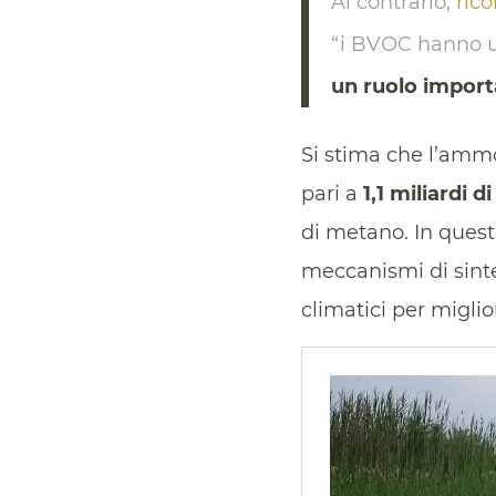
Al contrario,
rico
“i BVOC hanno u
un ruolo import
Si stima che l’amm
pari a
1,1 miliardi d
di metano. In ques
meccanismi di sinte
climatici per miglio