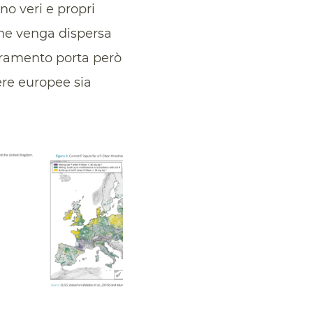
o veri e propri
che venga dispersa
ioramento porta però
iere europee sia