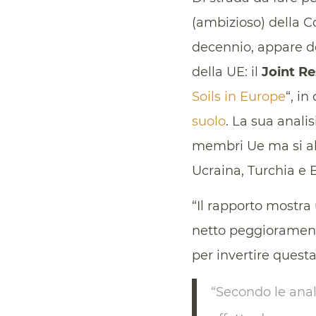
(ambizioso) della 
decennio, appare de
della UE: il
Joint R
Soils in Europe
“, i
suolo
. La sua analis
membri Ue ma si all
Ucraina, Turchia e B
“Il rapporto mostra
netto peggioramento
per invertire quest
“Secondo le anal