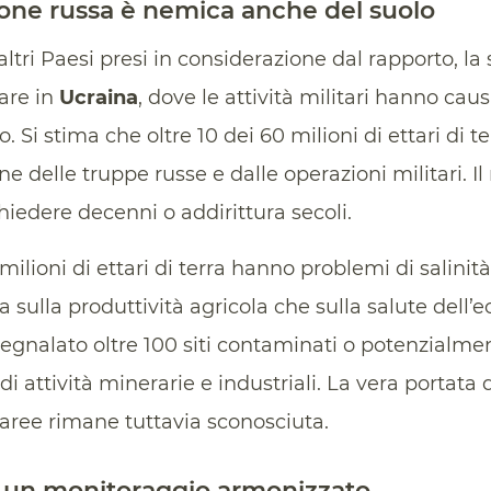
sione russa è nemica anche del suolo
 altri Paesi presi in considerazione dal rapporto, la
lare in
Ucraina
, dove le attività militari hanno ca
o. Si stima che oltre 10 dei 60 milioni di ettari di 
ne delle truppe russe e dalle operazioni militari. 
iedere decenni o addirittura secoli.
5 milioni di ettari di terra hanno problemi di salini
 sulla produttività agricola che sulla salute dell’e
egnalato oltre 100 siti contaminati o potenzialm
 di attività minerarie e industriali. La vera portat
 aree rimane tuttavia sconosciuta.
i un monitoraggio armonizzato