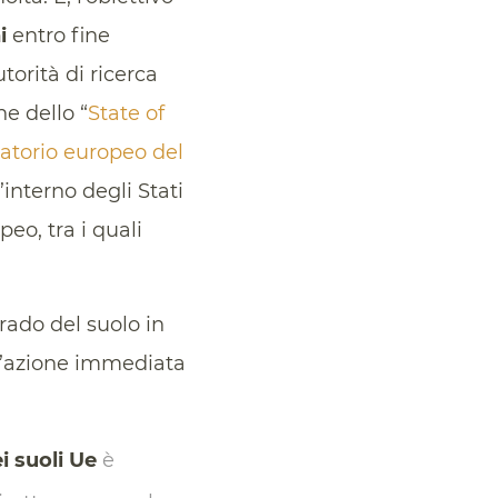
i
entro fine
orità di ricerca
e dello “
State of
atorio europeo del
’interno degli Stati
o, tra i quali
rado del suolo in
un’azione immediata
i suoli Ue
è