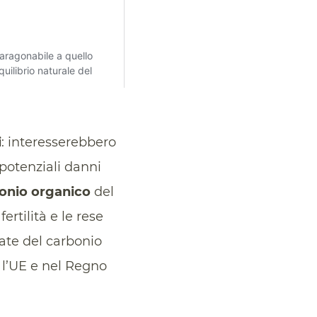
i
: interesserebbero
 potenziali danni
onio organico
del
ertilità e le rese
late del carbonio
a l’UE e nel Regno