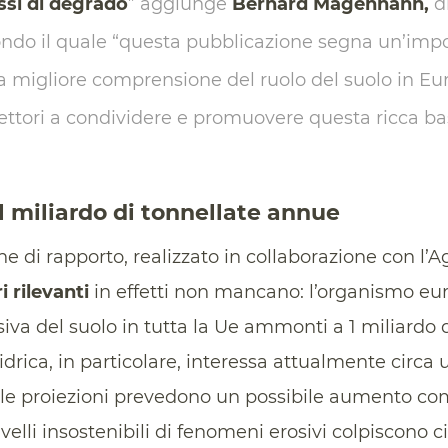
ssi di degrado
” aggiunge
Bernard Magenhann,
di
econdo il quale “questa pubblicazione segna un’imp
a migliore comprensione del ruolo del suolo in Eur
ettori a condividere e promuovere questa ricca ba
il miliardo di tonnellate annue
ne di rapporto, realizzato in collaborazione con l
i
rilevanti
in effetti non mancano: l’organismo eu
va del suolo in tutta la Ue ammonti a 1 miliardo d
 idrica, in particolare, interessa attualmente circa 
 le proiezioni prevedono un possibile aumento compr
ivelli insostenibili di fenomeni erosivi colpiscono c