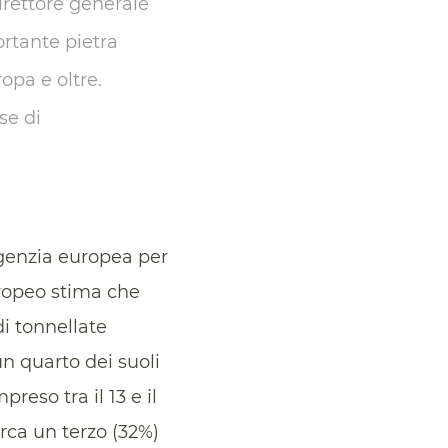
rettore generale
ortante pietra
opa e oltre.
se di
’Agenzia europea per
ropeo stima che
i tonnellate
un quarto dei suoli
eso tra il 13 e il
irca un terzo (32%)