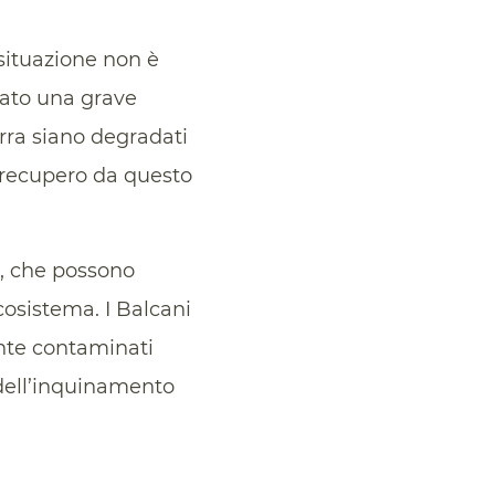
 situazione non è
usato una grave
terra siano degradati
Il recupero da questo
tà, che possono
cosistema. I Balcani
ente contaminati
a dell’inquinamento