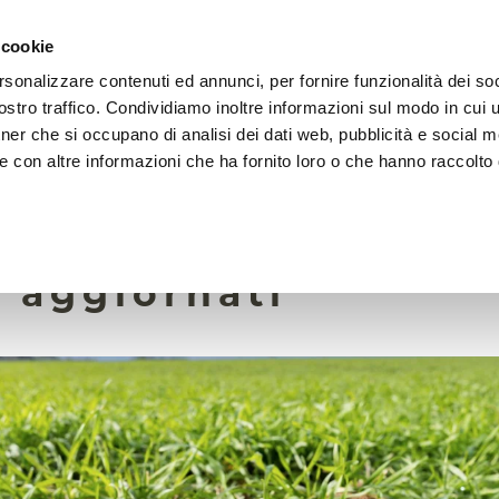
 cookie
rsonalizzare contenuti ed annunci, per fornire funzionalità dei soc
LA FONDAZIONE
ATTIVITÀ
RISORSE
LIGHTHOU
stro traffico. Condividiamo inoltre informazioni sul modo in cui ut
tner che si occupano di analisi dei dati web, pubblicità e social m
e con altre informazioni che ha fornito loro o che hanno raccolto
24 Ottobre 2024
 nei suoli Ue, dal J
ù aggiornati