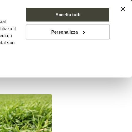
Accetta tutti
ial
SE FARMS
NEWS
CONTATTI
ilizza il
Personalizza
edia, i
 dal suo
RC i