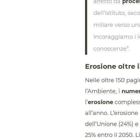
affetto da
proce
dell’istituto, s
miliare verso un
Incoraggiamo i l
conoscenze”.
Erosione oltre 
Nelle oltre 150 pagi
l’Ambiente, i
numer
l’
erosione
complessi
all’anno. L’erosione
dell’Unione (24%) e
25% entro il 2050. L