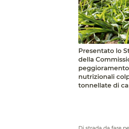
Presentato lo S
della Commissio
peggioramento. 
nutrizionali colp
tonnellate di c
Di strada da fare pe