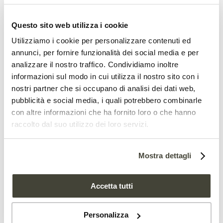
Oltre ad abbassare significativamente il
rischio di degrado causato
Questo sito web utilizza i cookie
dall’eutrofizzazione e dall’utilizzo di
Utilizziamo i cookie per personalizzare contenuti ed
annunci, per fornire funzionalità dei social media e per
pesticidi e altri prodotti similari per una
analizzare il nostro traffico. Condividiamo inoltre
quota aggiuntiva di suolo compresa tra il
informazioni sul modo in cui utilizza il nostro sito con i
nostri partner che si occupano di analisi dei dati web,
5% e il 25% del totale.
pubblicità e social media, i quali potrebbero combinarle
con altre informazioni che ha fornito loro o che hanno
Agricoltura, ecco il decalogo per
raccolto dal suo utilizzo dei loro servizi.
farla tornare ad essere amica della
Terra
Mostra dettagli
Accetta tutti
Personalizza