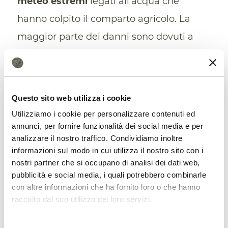
meteo estremi
legati all’acqua che
hanno colpito il comparto agricolo. La
maggior parte dei danni sono dovuti a
grandinate (58%), siccità (27%),
allagamenti (10%) e alle esondazioni
fluviali (4%). Le regioni più colpite:
Questo sito web utilizza i cookie
Piemonte, Veneto, Puglia, Emilia-
Utilizziamo i cookie per personalizzare contenuti ed
Romagna e Sardegna.
annunci, per fornire funzionalità dei social media e per
analizzare il nostro traffico. Condividiamo inoltre
informazioni sul modo in cui utilizza il nostro sito con i
Acque reflue inutilizzate, un
nostri partner che si occupano di analisi dei dati web,
problema globale
pubblicità e social media, i quali potrebbero combinarle
con altre informazioni che ha fornito loro o che hanno
Il potenziale nascosto connesso con il
raccolto dal suo utilizzo dei loro servizi.
riutilizzo delle acque reflue d’altro canto
non è un tema solo italiano. Già