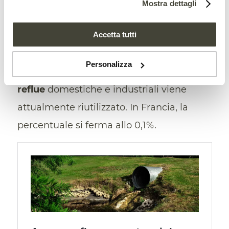
Mostra dettagli
nell’autunno 2023, un
report dell’Unep
Accetta tutti
(Programma Onu per l’Ambiente)
evidenziava come, a livello mondiale,
solo
Personalizza
l’11% del totale stimato delle acque
reflue
domestiche e industriali viene
attualmente riutilizzato. In Francia, la
percentuale si ferma allo 0,1%.