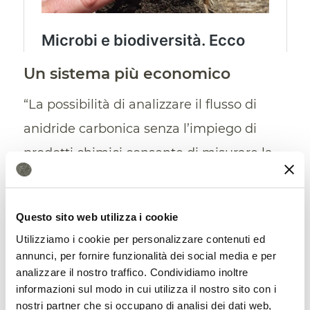
Un sistema più economico
“La possibilità di analizzare il flusso di
anidride carbonica senza l’impiego di
prodotti chimici consente di misurare la
salute del suolo direttamente sul campo”
ha spiegato
ancora Upendra Sainju. “Il
Questo sito web utilizza i cookie
mancato utilizzo di queste sostanze,
Utilizziamo i cookie per personalizzare contenuti ed
inoltre, rende questo metodo più rapido
annunci, per fornire funzionalità dei social media e per
analizzare il nostro traffico. Condividiamo inoltre
ed economico”. Si tratta di un aspetto
informazioni sul modo in cui utilizza il nostro sito con i
importante che rende la tecnica
nostri partner che si occupano di analisi dei dati web,