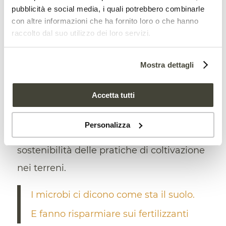
preferibile rispetto ad altre metodologie
pubblicità e social media, i quali potrebbero combinarle
con altre informazioni che ha fornito loro o che hanno
che, oltre a essere più costose, richiedono
raccolto dal suo utilizzo dei loro servizi.
più tempo e
restituiscono risultati meno
precisi
. Secondo i ricercatori, al contrario,
Mostra dettagli
il sistema adottato nell’esperimento
Accetta tutti
sarebbe in grado di offrire misurazioni più
accurate. Aiutando così agricoltori, esperti
Personalizza
di ecologia e amministratori a valutare la
sostenibilità delle pratiche di coltivazione
nei terreni.
I microbi ci dicono come sta il suolo.
E fanno risparmiare sui fertilizzanti