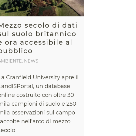
Mezzo secolo di dati
sul suolo britannico
è ora accessibile al
pubblico
AMBIENTE
,
NEWS
La Cranfield University apre il
LandISPortal, un database
online costruito con oltre 30
mila campioni di suolo e 250
mila osservazioni sul campo
raccolte nell’arco di mezzo
secolo