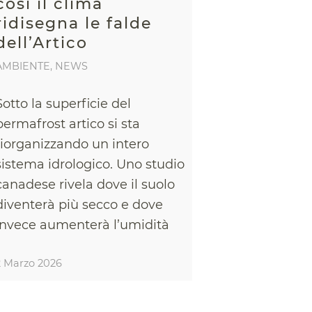
così il clima
ridisegna le falde
dell’Artico
AMBIENTE
,
NEWS
Sotto la superficie del
permafrost artico si sta
riorganizzando un intero
sistema idrologico. Uno studio
canadese rivela dove il suolo
diventerà più secco e dove
invece aumenterà l’umidità
2 Marzo 2026