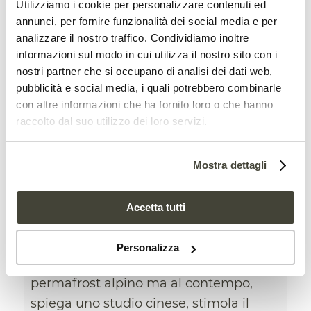
Utilizziamo i cookie per personalizzare contenuti ed
annunci, per fornire funzionalità dei social media e per
analizzare il nostro traffico. Condividiamo inoltre
informazioni sul modo in cui utilizza il nostro sito con i
nostri partner che si occupano di analisi dei dati web,
pubblicità e social media, i quali potrebbero combinarle
con altre informazioni che ha fornito loro o che hanno
raccolto dal suo utilizzo dei loro servizi.
Così il suolo artico
compensa le emissioni del
Mostra dettagli
permafrost alpino
AMBIENTE
,
NEWS
Accetta tutti
Il cambiamento climatico riduce
Personalizza
l’assorbimento dei gas serra del
permafrost alpino ma al contempo,
spiega uno studio cinese, stimola il