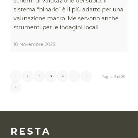
schemi di valutazione del suolo. Il
sistema “binario” è il più adatto per una
valutazione macro. Me servono anche
strumenti per le indagini locali
10 Novembre 2025
‹
1
2
3
4
5
›
Pagina 3 di 25
»
RESTA