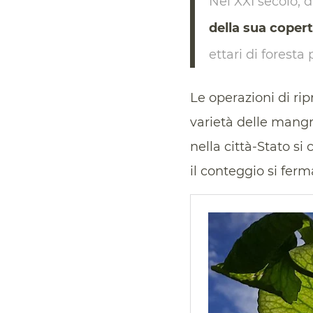
Nel XXI secolo, 
della sua coper
ettari di foresta
Le operazioni di ri
varietà delle mang
nella città-Stato si
il conteggio si ferma