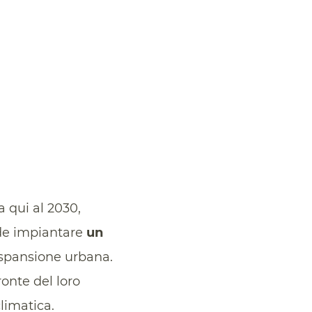
a qui al 2030,
nde impiantare
un
’espansione urbana.
ronte del loro
climatica.