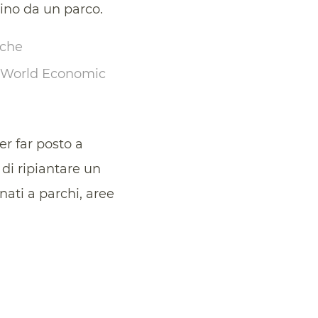
mino da un parco.
 che
il World Economic
r far posto a
 di ripiantare un
nati a parchi, aree