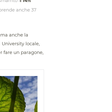
marrito i
l 14%
prende anche 37
à ma anche la
 University locale,
per fare un paragone,