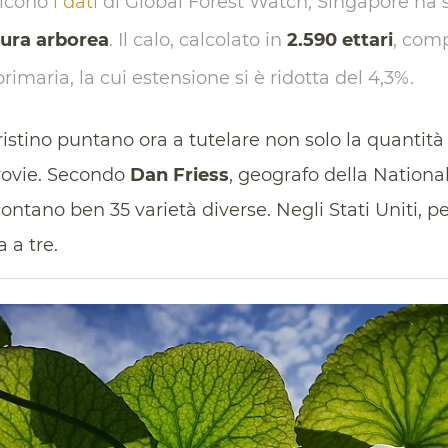
dicono
i dati
di Global Forest Watch, Singapore ha s
tura arborea
. Il calo, calcolato in
2.590 ettari
, com
 primaria, la cui estensione si è ridotta del 4,3%.
pristino puntano ora a tutelare non solo la quantit
rovie. Secondo
Dan Friess
, geografo della National
 contano ben 35 varietà diverse. Negli Stati Uniti, 
 a tre.