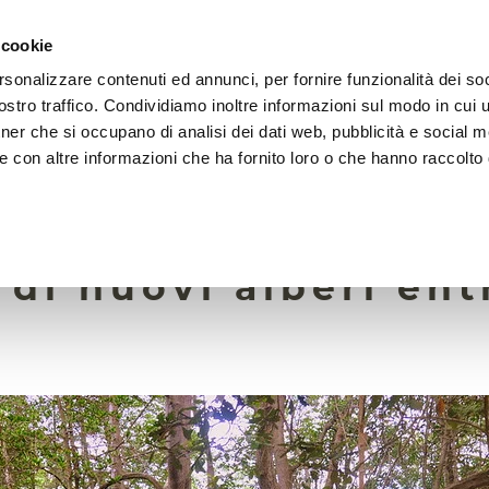
 cookie
rsonalizzare contenuti ed annunci, per fornire funzionalità dei soc
LA FONDAZIONE
ATTIVITÀ
RISORSE
LIGHTHOU
stro traffico. Condividiamo inoltre informazioni sul modo in cui ut
tner che si occupano di analisi dei dati web, pubblicità e social m
e con altre informazioni che ha fornito loro o che hanno raccolto
21 Luglio 2022
re vuole piantare 
 di nuovi alberi entr