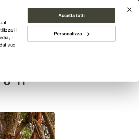
Accetta tutti
ial
SE FARMS
NEWS
CONTATTI
ilizza il
Personalizza
edia, i
 dal suo
un
o il