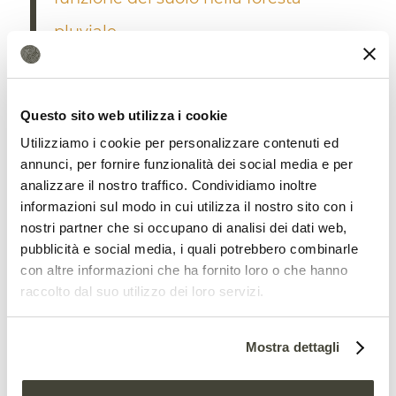
pluviale
Questo sito web utilizza i cookie
Utilizziamo i cookie per personalizzare contenuti ed
In Amazzonia l’effetto sul suolo è
annunci, per fornire funzionalità dei social media e per
determinante
analizzare il nostro traffico. Condividiamo inoltre
informazioni sul modo in cui utilizza il nostro sito con i
Il problema è noto da tempo. Lo scorso
nostri partner che si occupano di analisi dei dati web,
pubblicità e social media, i quali potrebbero combinarle
anno, uno
studio
cinese pubblicato sulla
con altre informazioni che ha fornito loro o che hanno
rivista
Science
, ha osservato come la
raccolto dal suo utilizzo dei loro servizi.
siccità lampo
, ovvero il fenomeno della
Mostra dettagli
carenza idrica improvvisa, stia diventando
sempre più frequente su scala globale