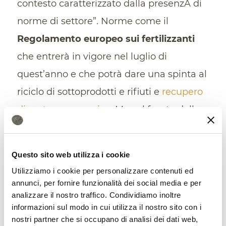
contesto caratterizzato dalla presenzA di
norme di settore”. Norme come il
Regolamento europeo sui fertilizzanti
che entrerà in vigore nel luglio di
quest’anno e che potrà dare una spinta al
riciclo di sottoprodotti e rifiuti e
recupero
di sostanza organica
. Ma sul fronte della
regolamentazione, probabilmente, siamo
ancora in ritardo.
Questo sito web utilizza i cookie
“Occorre arrivare a un corretto
Utilizziamo i cookie per personalizzare contenuti ed
annunci, per fornire funzionalità dei social media e per
inquadramento della bioeconomia
analizzare il nostro traffico. Condividiamo inoltre
circolare in Europa, distinguendo i
informazioni sul modo in cui utilizza il nostro sito con i
nostri partner che si occupano di analisi dei dati web,
prodotti sostenibili da quelli che non lo