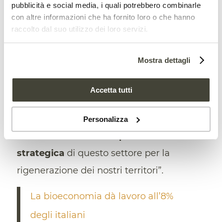
pubblicità e social media, i quali potrebbero combinarle
sono e favorendo il
carbon farming
“,
con altre informazioni che ha fornito loro o che hanno
raccolto dal suo utilizzo dei loro servizi.
aggiunge Bastioli. Nel mentre, “in Italia
manca ancora un codice Ateco per la
Mostra dettagli
bioeconomia”. Insomma, come
ha
ricordato
la stessa AD alla vigilia della
Accetta tutti
kermesse ravennate, “occorre ora un
cambio di passo nella direzione del
Personalizza
riconoscimento dell’
importanza
strategica
di questo settore per la
rigenerazione dei nostri territori”.
La bioeconomia dà lavoro all’8%
degli italiani