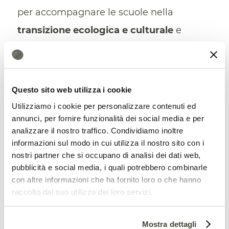
per accompagnare le scuole nella
transizione ecologica e culturale
e
nell’attuazione dei percorsi di educazione
allo sviluppo sostenibile previsti
dall’insegnamento dell’educazione civica.
Questo sito web utilizza i cookie
Utilizziamo i cookie per personalizzare contenuti ed
“La scuola – spiegano dal Ministero
annunci, per fornire funzionalità dei social media e per
dell’Istruzione – ha il compito di educare
analizzare il nostro traffico. Condividiamo inoltre
informazioni sul modo in cui utilizza il nostro sito con i
le studentesse e gli studenti ad abitare il
nostri partner che si occupano di analisi dei dati web,
mondo in modo nuovo e sostenibile e di
pubblicità e social media, i quali potrebbero combinarle
con altre informazioni che ha fornito loro o che hanno
renderli protagonisti del cambiamento.
raccolto dal suo utilizzo dei loro servizi.
Con il termine “rigenerazione” superiamo
il concetto di “resilienza”. Infatti, non si
Mostra dettagli