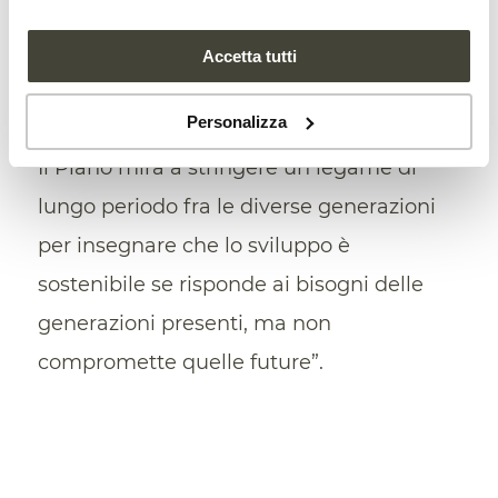
tratta più di adattarci o resistere ai
cambiamenti climatici, ma è tempo di
Accetta tutti
generare un nuovo modo di abitare che
Personalizza
guardi “lontano” nel tempo e nello spazio.
Il Piano mira a stringere un legame di
lungo periodo fra le diverse generazioni
per insegnare che lo sviluppo è
sostenibile se risponde ai bisogni delle
generazioni presenti, ma non
compromette quelle future”.