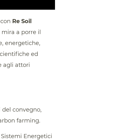
e con
Re Soil
mira a porre il
e, energetiche,
cientifiche ed
 agli attori
i del convegno,
carbon farming.
i Sistemi Energetici