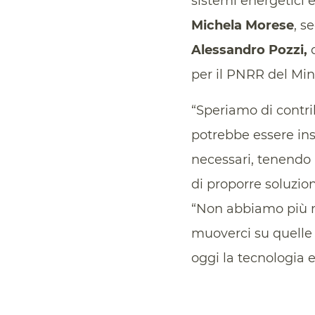
sistemi energetici 
Michela Morese
, s
Alessandro Pozzi,
d
per il PNRR del Mini
“Speriamo di contri
potrebbe essere in
necessari, tenendo
di proporre soluzio
“Non abbiamo più m
muoverci su quelle p
oggi la tecnologia e