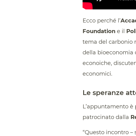
Ecco perché l’
Accad
Foundation
e il
Pol
tema del carbonio ne
della bioeconomia c
econoiche, discutend
economici.
Le speranze att
L’appuntamento è p
patrocinato dalla
R
“Questo incontro –