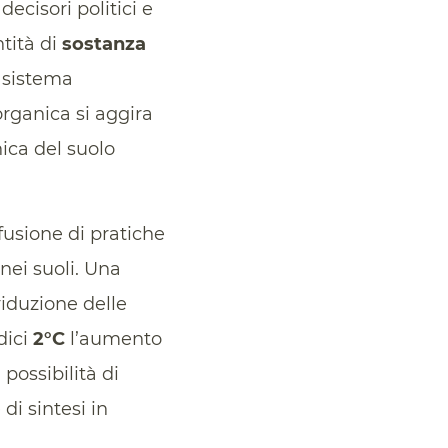
ecisori politici e
ntità di
sostanza
l sistema
rganica si aggira
ica del suolo
ffusione di pratiche
nei suoli. Una
riduzione delle
dici
2°C
l’aumento
ossibilità di
di sintesi in