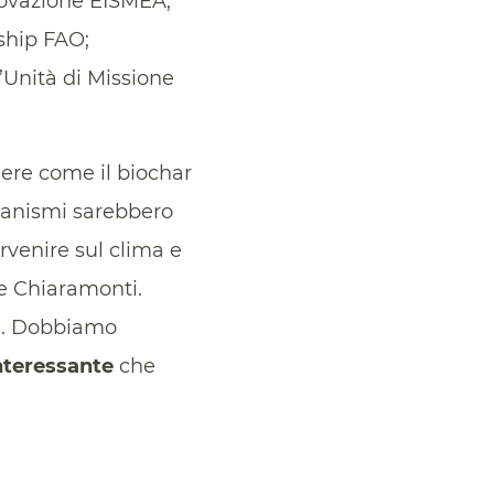
nnovazione EISMEA;
ship FAO;
l’Unità di Missione
dere come il biochar
canismi sarebbero
venire sul clima e
ge Chiaramonti.
ni. Dobbiamo
nteressante
che