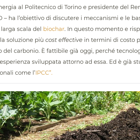
ergia al Politecnico di Torino e presidente del 
– ha l’obiettivo di discutere i meccanismi e le b
larga scala del
biochar
. In questo momento e risp
 la soluzione più
cost effective
in termini di costo p
zo del carbonio. È fattibile già oggi, perché tecno
esperienza sviluppata attorno ad essa. Ed è già st
onali come l’
IPCC”.