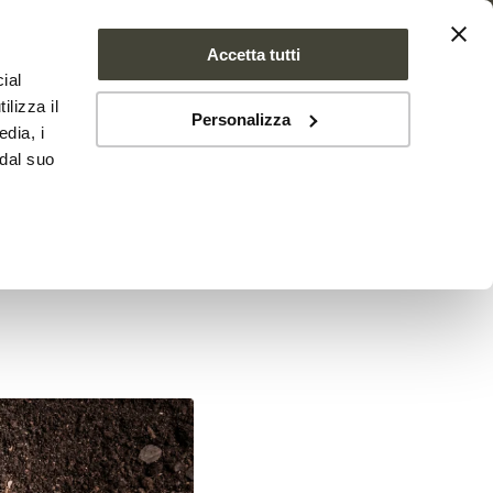
Accetta tutti
ial
SE FARMS
NEWS
CONTATTI
ilizza il
Personalizza
edia, i
 dal suo
ché
n