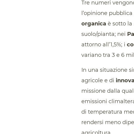
Tre numeri vengono s
l’opinione pubblica 
organica
è sotto la
suolo/pianta; nei
Pa
attorno all’1,5%; i
co
variano tra 3 e 6 mil
In una situazione si
agricole e di
innova
missione dalla quale
emissioni climalter
di temperatura med
rendersi meno dipend
agricoltura.