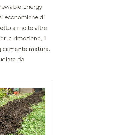
Renewable Energy
asi economiche di
etto a molte altre
er la rimozione, il
logicamente matura.
udiata da