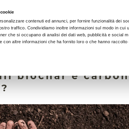
 cookie
rsonalizzare contenuti ed annunci, per fornire funzionalità dei soc
LA FONDAZIONE
ATTIVITÀ
RISORSE
LIGHTHOU
stro traffico. Condividiamo inoltre informazioni sul modo in cui ut
tner che si occupano di analisi dei dati web, pubblicità e social m
e con altre informazioni che ha fornito loro o che hanno raccolto
25 Maggio 2022
ro di carbonio, per
ili biochar e carbo
g?