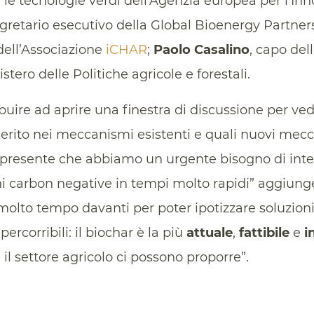
e le tecnologie verdi dell’Agenzia europea per l’I
egretario esecutivo della Global Bioenergy Partner
ell’Associazione
iCHAR
;
Paolo Casalino
, capo del
stero delle Politiche agricole e forestali.
buire ad aprire una finestra di discussione per ve
serito nei meccanismi esistenti e quali nuovi mec
 presente che abbiamo un urgente bisogno di inter
ni carbon negative in tempi molto rapidi” aggiun
olto tempo davanti per poter ipotizzare soluzio
ercorribili: il biochar è la più
attuale
,
fattibile
e
i
 il settore agricolo ci possono proporre”.