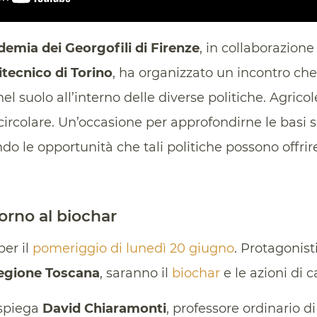
emia dei Georgofili di Firenze
, in collaborazion
itecnico di Torino
, ha organizzato un incontro che 
l suolo all’interno delle diverse politiche. Agricol
ircolare. Un’occasione per approfondirne le basi s
o le opportunità che tali politiche possono offrire
orno al biochar
er il
pomeriggio di lunedì 20 giugno
. Protagonist
egione Toscana
, saranno il
biochar
e le azioni di 
 spiega
David Chiaramonti
, professore ordinario d