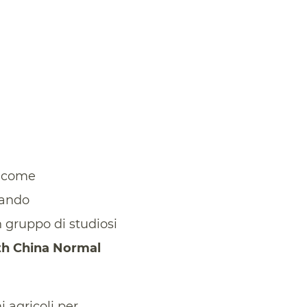
a come
rando
 gruppo di studiosi
h China Normal
agricoli per