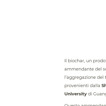
Il biochar, un prod
ammendante del suo
l’aggregazione del 
provenienti dalla
Sh
University
di Guan
Questo ammendante 