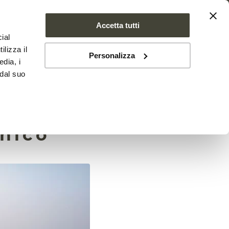
Accetta tutti
ial
SE FARMS
NEWS
CONTATTI
ilizza il
Personalizza
edia, i
 dal suo
anico