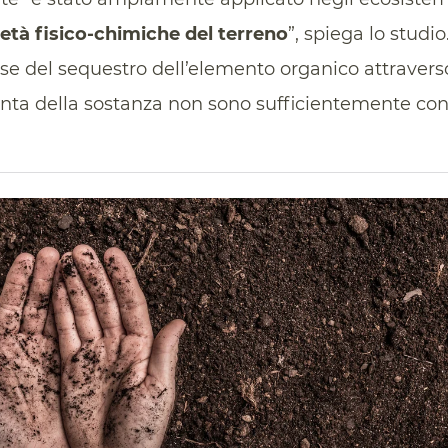
età fisico-chimiche del terreno
”, spiega lo studio.
se del sequestro dell’elemento organico attravers
nta della sostanza non sono sufficientemente cono