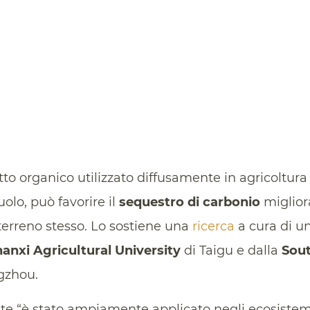
otto organico utilizzato diffusamente in agricoltur
lo, può favorire il
sequestro di carbonio
miglio
terreno stesso. Lo sostiene una
ricerca
a cura di un
anxi Agricultural University
di Taigu e dalla
Sout
gzhou.
“è stato ampiamente applicato negli ecosistemi 