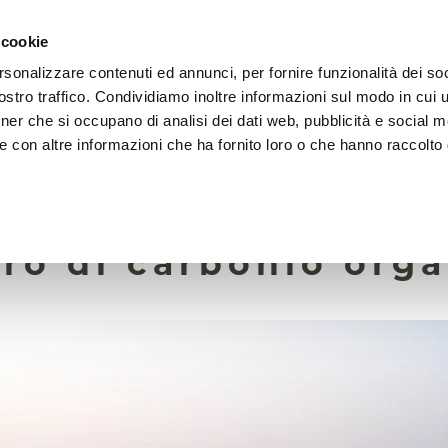
 cookie
rsonalizzare contenuti ed annunci, per fornire funzionalità dei soc
LA FONDAZIONE
ATTIVITÀ
RISORSE
LIGHTHOU
stro traffico. Condividiamo inoltre informazioni sul modo in cui ut
tner che si occupano di analisi dei dati web, pubblicità e social m
e con altre informazioni che ha fornito loro o che hanno raccolto
6 Giugno 2024
biochar favorisce il
ro di carbonio org