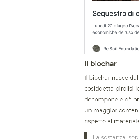
Il biochar
Il biochar nasce da
cosiddetta pirolisi 
decompone e dà origi
un maggior contenu
rispetto al material
La sostanza, sop