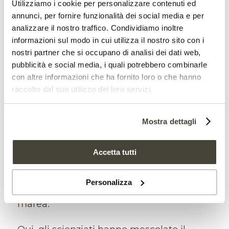
Utilizziamo i cookie per personalizzare contenuti ed
annunci, per fornire funzionalità dei social media e per
analizzare il nostro traffico. Condividiamo inoltre
Il lavoro in Alaska
informazioni sul modo in cui utilizza il nostro sito con i
nostri partner che si occupano di analisi dei dati web,
I ricercatori dell’EPA stanno ora lavorando
pubblicità e social media, i quali potrebbero combinarle
con altre informazioni che ha fornito loro o che hanno
sull’area contaminata in Alaska con
raccolto dal suo utilizzo dei loro servizi.
l’impiego di una tonnellata e mezza di
materiale. Le operazioni, al momento, si
Mostra dettagli
svolgono su
dodici parcelle
di prova di
due metri per due metri nelle
piane
Accetta tutti
fangose intercotidali
, ovvero nella zona
Personalizza
compresa tra i livelli della bassa e dell’alta
marea.