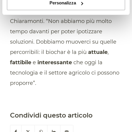
di proporre soluzioni carbon negative in
Personalizza
tempi molto rapidi” aggiunge
Chiaramonti. “Non abbiamo più molto
tempo davanti per poter ipotizzare
soluzioni. Dobbiamo muoverci su quelle
percorribili: il biochar è la più
attuale
,
fattibile
e
interessante
che oggi la
tecnologia e il settore agricolo ci possono
proporre”.
Condividi questo articolo