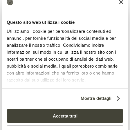
Bioenergy Partnership FAO;
Alessandro
Pozzi,
dell’Associazione
iCHAR
;
Paolo
Questo sito web utilizza i cookie
Casalino
, capo dell’Unità di Missione per il
Utilizziamo i cookie per personalizzare contenuti ed
PNRR del Ministero delle Politiche
annunci, per fornire funzionalità dei social media e per
agricole e forestali.
analizzare il nostro traffico. Condividiamo inoltre
informazioni sul modo in cui utilizza il nostro sito con i
“Speriamo di contribuire ad aprire una
nostri partner che si occupano di analisi dei dati web,
pubblicità e social media, i quali potrebbero combinarle
finestra di discussione per vedere come il
con altre informazioni che ha fornito loro o che hanno
biochar potrebbe essere inserito nei
raccolto dal suo utilizzo dei loro servizi.
meccanismi esistenti e quali nuovi
Mostra dettagli
meccanismi sarebbero necessari,
tenendo presente che abbiamo un
Accetta tutti
urgente bisogno di intervenire sul clima e