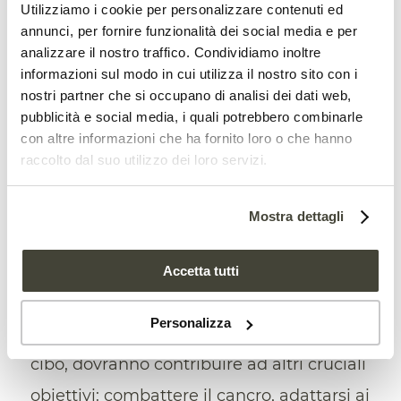
Utilizziamo i cookie per personalizzare contenuti ed
riguarda solo la mission Soil Health and
annunci, per fornire funzionalità dei social media e per
Food. Quest’ultima infatti è solo una delle
analizzare il nostro traffico. Condividiamo inoltre
informazioni sul modo in cui utilizza il nostro sito con i
cinque
che l’Unione europea ha varato
nostri partner che si occupano di analisi dei dati web,
nel 2019 e sono parte integrante del
pubblicità e social media, i quali potrebbero combinarle
con altre informazioni che ha fornito loro o che hanno
programma quadro Horizon Europe.
raccolto dal suo utilizzo dei loro servizi.
Ognuna è stata pensata per risolvere
alcune delle più grandi sfide che il nostro
Mostra dettagli
mondo deve affrontare e che saranno al
centro del processo di trasformazione, e
Accetta tutti
di ripresa, che è in corso in tutta Europa.
Personalizza
Oltre a garantire la salute del suolo e il
cibo, dovranno contribuire ad altri cruciali
obiettivi: combattere il cancro, adattarsi ai