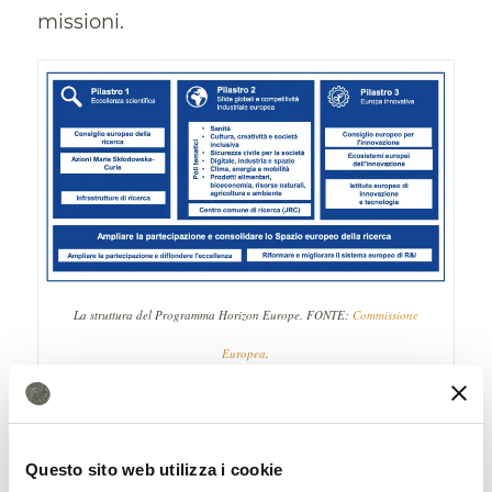
missioni.
La struttura del Programma Horizon Europe. FONTE:
Commissione
Europea
.
Strumenti per vincere grandi
sfide
Questo sito web utilizza i cookie
Ovviamente il ricambio del board non