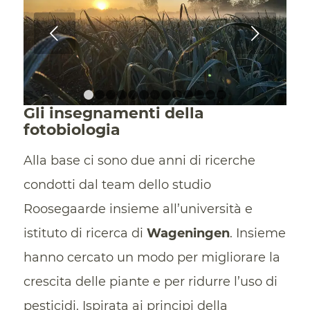
Succ
1
2
3
4
5
6
7
8
9
10
11
12
13
Gli insegnamenti della
fotobiologia
Alla base ci sono due anni di ricerche
condotti dal team dello studio
Roosegaarde insieme all’università e
istituto di ricerca di
Wageningen
. Insieme
hanno cercato un modo per migliorare la
crescita delle piante e per ridurre l’uso di
pesticidi. Ispirata ai principi della