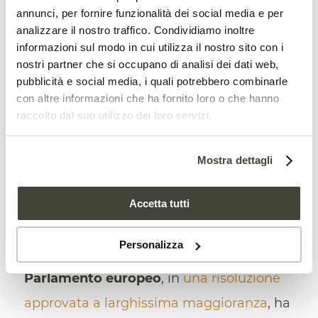
annunci, per fornire funzionalità dei social media e per
si segnalano soprattutto il
DDT
, i
analizzare il nostro traffico. Condividiamo inoltre
fungicidi
e il
glifosato
. Quest’ultimo,
informazioni sul modo in cui utilizza il nostro sito con i
nostri partner che si occupano di analisi dei dati web,
rivela una
ricerca presentat
a nel corso del
pubblicità e social media, i quali potrebbero combinarle
Global Symposium on Soil Biodiversity
con altre informazioni che ha fornito loro o che hanno
raccolto dal suo utilizzo dei loro servizi.
organizzato dalla FAO a fine aprile, è
strettamente collegato con la riduzione di
Mostra dettagli
concentrazione di macroinvertebrati,
privando il suolo dei loro
servizi
Accetta tutti
ecosistemici.
Personalizza
Ecco perché, giusto la settimana scorsa, il
Parlamento europeo
, in
una risoluzione
approvata a larghissima maggioranza
, ha