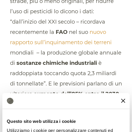
strade, più o meno originali, per ridurre
l’uso di pesticidi lo dicono i dati:
“dall’inizio del XXI secolo – ricordava
recentemente la
FAO
nel suo
nuovo
rapporto sull’inquinamento dei terreni
mondiali – la produzione globale annuale
di
sostanze chimiche industriali
è
raddoppiata toccando quota 2,3 miliardi
di tonnellate”. E le previsioni parlano di un
ulteriore
aumento dell’85% entro il 2030.
In particolare, in Europa ogni 10 metri
quadri di suolo agricolo ben 8
Questo sito web utilizza i cookie
contengono residui di pesticidi. Tra questi
Utilizziamo i cookie per personalizzare contenuti ed