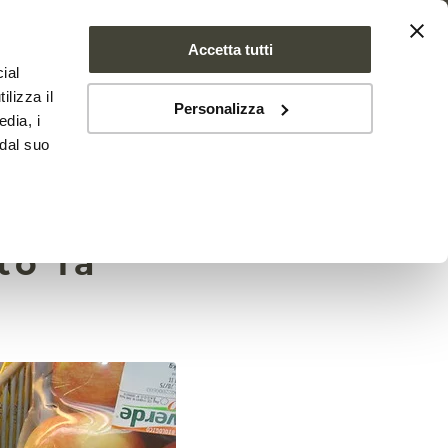
Accetta tutti
ial
SE FARMS
NEWS
CONTATTI
ilizza il
Personalizza
edia, i
 dal suo
d.
to la