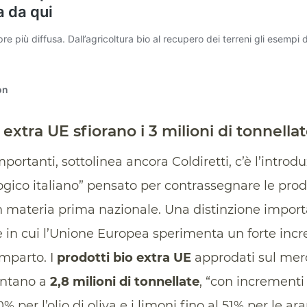
extra UE sfiorano i 3 milioni di tonnella
importanti, sottolinea ancora Coldiretti, c’è l’introd
logico italiano” pensato per contrassegnare le prod
 materia prima nazionale. Una distinzione importa
e in cui l’Unione Europea sperimenta un forte inc
mparto. I
prodotti bio extra UE
approdati sul merc
ontano a
2,8 milioni di tonnellate
, “con incrementi
0% per l’olio di oliva e i limoni fino al 51% per le a