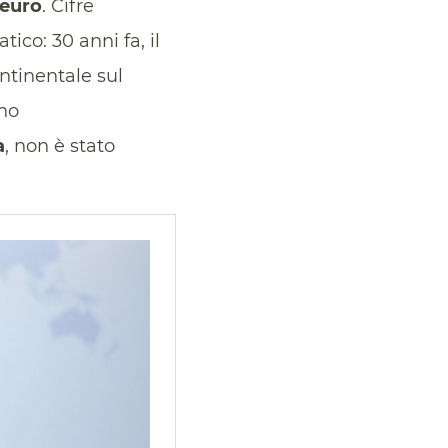
 euro
. Cifre
o: 30 anni fa, il
ntinentale sul
ono
a
, non è stato