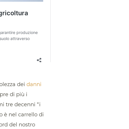
volezza dei
danni
pre di più i
i tre decenni “i
 è nel carrello di
cord del nostro