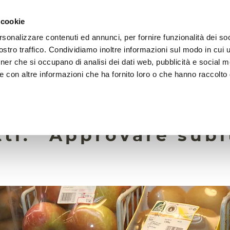
 cookie
rsonalizzare contenuti ed annunci, per fornire funzionalità dei soc
LA FONDAZIONE
ATTIVITÀ
RISORSE
LIGHTHOU
stro traffico. Condividiamo inoltre informazioni sul modo in cui ut
tner che si occupano di analisi dei dati web, pubblicità e social m
e con altre informazioni che ha fornito loro o che hanno raccolto
1 Luglio 2021
co italiano da recor
tti: “Approvare subi