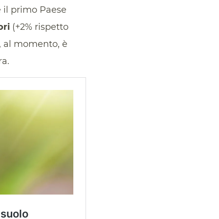
è il primo Paese
ori
(+2% rispetto
 al momento, è
ra.