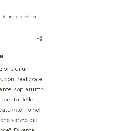
te
uzione di un
uzioni realizzate
nte, soprattutto
remento delle
ato interno nel
 che vanno dal
rance”. Diventa