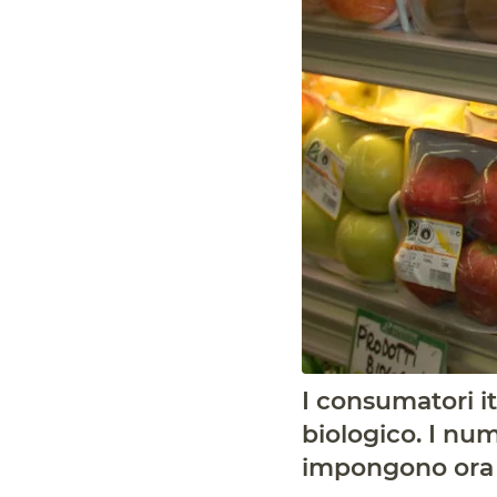
I consumatori it
biologico. I num
impongono ora i