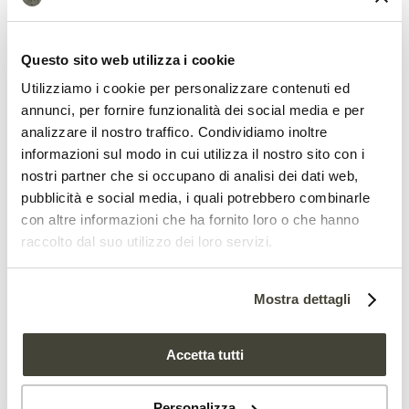
della terra lasciata a riposo. Queste
strategie, ovviamente, sono un esempio
Questo sito web utilizza i cookie
di
Climate Smart Agriculture (CSA)
.
Utilizziamo i cookie per personalizzare contenuti ed
annunci, per fornire funzionalità dei social media e per
analizzare il nostro traffico. Condividiamo inoltre
“Per alleviare le difficoltà dell’agricoltura
informazioni sul modo in cui utilizza il nostro sito con i
in un contesto di cambiamento
nostri partner che si occupano di analisi dei dati web,
climatico”, affermano i ricercatori, “la
FAO
pubblicità e social media, i quali potrebbero combinarle
con altre informazioni che ha fornito loro o che hanno
raccomanda
un approccio basato su tre
raccolto dal suo utilizzo dei loro servizi.
pilastri, ovvero sicurezza alimentare,
adattamento e mitigazione”. La CSA,
Mostra dettagli
proseguono, “non è una pratica o una
Accetta tutti
tecnologia specifica che può essere
applicata universalmente, ma una
Personalizza