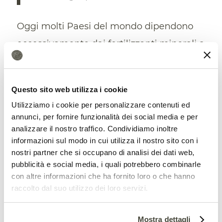
Oggi molti Paesi del mondo dipendono
eccessivamente dai fertilizzanti minerali a
base di fosforo e sono chiamati a
intraprendere nuovi percorsi per superare
Questo sito web utilizza i cookie
questa situazione. Tra le strategie
Utilizziamo i cookie per personalizzare contenuti ed
suggerite dai ricercatori ci sono
il
annunci, per fornire funzionalità dei social media e per
analizzare il nostro traffico. Condividiamo inoltre
miglioramento del riciclo delle risorse
e
informazioni sul modo in cui utilizza il nostro sito con i
l’utilizzo di sistemi di coltivazione mista
nostri partner che si occupano di analisi dei dati web,
che combinano colture e allevamento. Un
pubblicità e social media, i quali potrebbero combinarle
con altre informazioni che ha fornito loro o che hanno
mix
capace notoriamente
di produrre
raccolto dal suo utilizzo dei loro servizi.
ottimi risultati.
Mostra dettagli