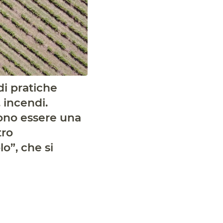
di pratiche
 incendi.
sono essere una
tro
o”, che si