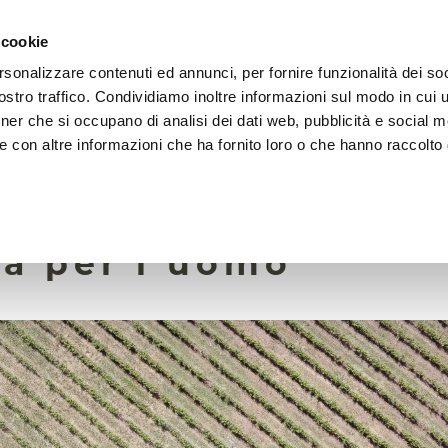
 cookie
rsonalizzare contenuti ed annunci, per fornire funzionalità dei soc
LA FONDAZIONE
ATTIVITÀ
RISORSE
LIGHTHOU
stro traffico. Condividiamo inoltre informazioni sul modo in cui ut
tner che si occupano di analisi dei dati web, pubblicità e social m
e con altre informazioni che ha fornito loro o che hanno raccolto
12 Dicembre 2023
rtificazione è la pr
a per l’uomo