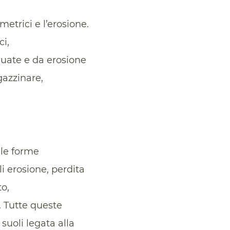
trici e l’erosione.
ci,
guate e da erosione
gazzinare,
 le forme
 erosione, perdita
o,
. Tutte queste
suoli legata alla