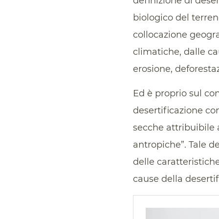
definizione di dese
biologico del terre
collocazione geograf
climatiche, dalle ca
erosione, deforestaz
Ed è proprio sul con
desertificazione co
secche attribuibile a
antropiche”. Tale de
delle caratteristich
cause della desertif