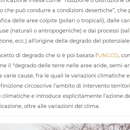
rtificazione intesa come “riduzione o distruzione d
no che può condurre a condizioni desertiche”, che 
ica delle aree colpite (polari o tropicali), dalle car
use (naturali o antropogeniche) e dai processi (sal
ione, ecc.) all’origine della degrado del potenziale
cetto di degrado che si è poi basata l’
UNCCD
, co
me il “degrado delle terre nelle aree aride, semi-
 varie cause, fra le quali le variazioni climatiche e 
finizione circoscrive l’ambito di intervento territor
e climatiche e introduce esplicitamente l’azione de
icazione, oltre alle variazioni del clima.