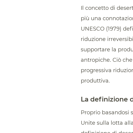
Il concetto di dese
più una connotazion
UNESCO (1979) defin
riduzione irreversibi
supportare la produ
antropiche. Ciò che
progressiva riduzio
produttiva.
La definizione
Proprio basandosi su
Unite sulla lotta al