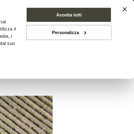
Accetta tutti
ial
SE FARMS
NEWS
CONTATTI
ilizza il
Personalizza
edia, i
 dal suo
incipale