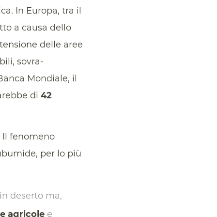
a. In Europa, tra il
utto a causa dello
stensione delle aree
ili, sovra-
Banca Mondiale, il
sarebbe di
42
 Il fenomeno
ubumide, per lo più
 in deserto ma,
te agricole
e