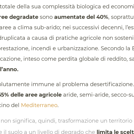
totale della sua complessità biologica ed economic
ree degradate
sono
aumentate del 40%
, sopratt
aree a clima sub-arido; nei successivi decenni, l’e
ruplicata a causa di pratiche agricole non sostenib
estazione, incendi e urbanizzazione. Secondo la 
ficazione, inteso come perdita globale di reddito, 
ll’anno.
olutamente immune al problema desertificazione.
65% delle aree agricole
aride, semi-aride, secco-s
cino del
Mediterraneo
.
non significa, quindi, trasformazione un territorio
e il suolo a un livello di degrado che
limita le scel