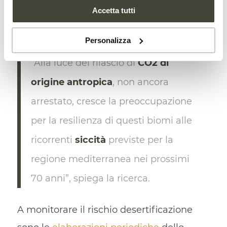
del suolo, regolano il clima regionale e le
Accetta tutti
condizioni idrologiche e forniscono cibo e
legname.
Personalizza
“Alla luce del rilascio di
CO2 di
origine antropica
, non ancora
arrestato, cresce la preoccupazione
per la resilienza di questi biomi alle
ricorrenti
siccità
previste per la
regione mediterranea nei prossimi
70 anni”, spiega la ricerca.
A monitorare il rischio desertificazione