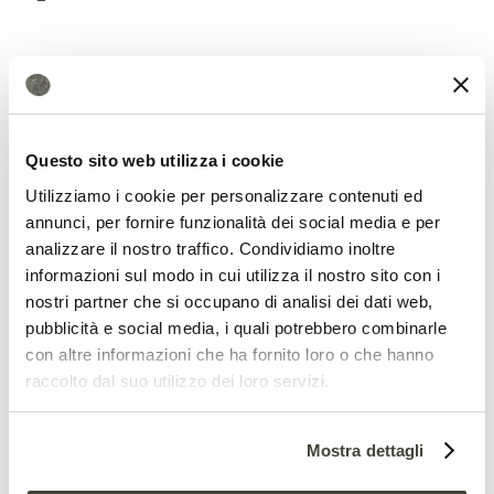
Questo sito web utilizza i cookie
Dalle foreste mediterranee servizi
Utilizziamo i cookie per personalizzare contenuti ed
ecosistemici essenziali
annunci, per fornire funzionalità dei social media e per
analizzare il nostro traffico. Condividiamo inoltre
La preoccupazione per il futuro delle
informazioni sul modo in cui utilizza il nostro sito con i
foreste mediterranee, peraltro, è legata
nostri partner che si occupano di analisi dei dati web,
pubblicità e social media, i quali potrebbero combinarle
anche alla
perdita dei servizi
con altre informazioni che ha fornito loro o che hanno
ecosistemici
ad esse associati. Oltre a
raccolto dal suo utilizzo dei loro servizi.
conservare un’ampia biodiversità, infatti,
Mostra dettagli
questi ambienti proteggono dall’erosione