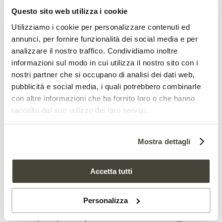
del rapporto. “L’alta densità di
Questo sito web utilizza i cookie
popolazione e il
consumo di suolo
ad
Utilizziamo i cookie per personalizzare contenuti ed
esempio vanno spesso di pari passo con
annunci, per fornire funzionalità dei social media e per
analizzare il nostro traffico. Condividiamo inoltre
l’aumento delle temperature. Gli spazi
informazioni sul modo in cui utilizza il nostro sito con i
verdi diminuiscono, mentre
nostri partner che si occupano di analisi dei dati web,
pubblicità e social media, i quali potrebbero combinarle
l’inquinamento peggiora”.
con altre informazioni che ha fornito loro o che hanno
raccolto dal suo utilizzo dei loro servizi.
L’analisi di OBC Transeuropa e Shelton
Studio si basa sui dati prodotti dal
Mostra dettagli
progetto europeo di osservazioni
meteorologiche
UERRA
e riguarda gli
Accetta tutti
anni dal 1961 al 2018. A realizzarlo, il
programma Copernico
e il Centro
Personalizza
europeo per le previsioni meteorologiche