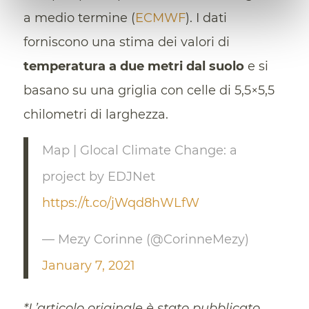
a medio termine (
ECMWF
). I dati
forniscono una stima dei valori di
temperatura a due metri dal suolo
e si
basano su una griglia con celle di 5,5×5,5
chilometri di larghezza.
Map | Glocal Climate Change: a
project by EDJNet
https://t.co/jWqd8hWLfW
— Mezy Corinne (@CorinneMezy)
January 7, 2021
*L’articolo originale è stato pubblicato