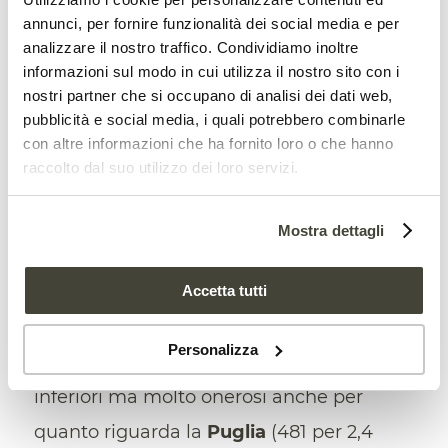
annunci, per fornire funzionalità dei social media e per
messa in sicurezza dell’intero territorio
analizzare il nostro traffico. Condividiamo inoltre
nazionale,
da attuarsi attraverso piani
informazioni sul modo in cui utilizza il nostro sito con i
nostri partner che si occupano di analisi dei dati web,
pluriennali di finanziamento”.
pubblicità e social media, i quali potrebbero combinarle
con altre informazioni che ha fornito loro o che hanno
Più nel dettaglio, la regione con il
raccolto dal suo utilizzo dei loro servizi.
maggior numero di richieste attive è la
Campania
(1.192 progetti, per quasi 5,6
Mostra dettagli
miliardi). Seguono poi
Calabria
(872
progetti per 1,7 miliardi),
Abruzzo
(764
Accetta tutti
per 1,6 miliardi) e
Sicilia
(748 per 2,2
Personalizza
miliardi). Progetti quantitativamente
inferiori ma molto onerosi anche per
quanto riguarda la
Puglia
(481 per 2,4