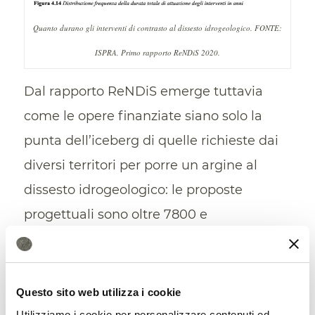
Quanto durano gli interventi di contrasto al dissesto idrogeologico. FONTE:
ISPRA, Primo rapporto ReNDiS 2020.
Dal rapporto ReNDiS emerge tuttavia
come le opere finanziate siano solo la
punta dell’iceberg di quelle richieste dai
diversi territori per porre un argine al
dissesto idrogeologico: le proposte
progettuali sono oltre 7800 e
richiederebbero come detto 26 miliardi di
euro. “Questo dato – spiegano da ISPRA –
rappresenta, in prima approssimazione,
Questo sito web utilizza i cookie
una stima del fabbisogno teorico per la
Utilizziamo i cookie per personalizzare contenuti ed