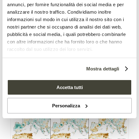
annunci, per fornire funzionalità dei social media e per
dell’Agenzia Spaziale Europe
a, il tasso di
analizzare il nostro traffico. Condividiamo inoltre
umidità dei suoli
si è
ridotto del 4%
informazioni sul modo in cui utilizza il nostro sito con i
nostri partner che si occupano di analisi dei dati web,
rispetto alla media. E in alcune zone di
pubblicità e social media, i quali potrebbero combinarle
Spagna e Turchia si è arrivati a un calo
con altre informazioni che ha fornito loro o che hanno
raccolto dal suo utilizzo dei loro servizi.
dell’8%.
Mostra dettagli
Accetta tutti
Personalizza