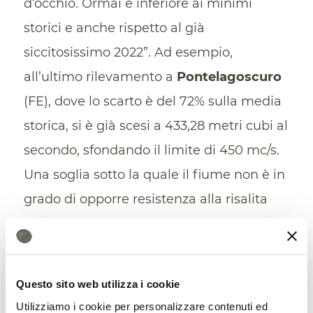
d’occhio. Ormai è inferiore ai minimi
storici e anche rispetto al già
siccitosissimo 2022”. Ad esempio,
all’ultimo rilevamento a
Pontelagoscuro
(FE), dove lo scarto è del 72% sulla media
storica, si è già scesi a 433,28 metri cubi al
secondo, sfondando il limite di 450 mc/s.
Una soglia sotto la quale il fiume non è in
grado di opporre resistenza alla risalita
del cuneo salino.
Ma situazioni analoghe si trovano sempre
più spesso in tutta Europa. Secondo i dati
Questo sito web utilizza i cookie
Utilizziamo i cookie per personalizzare contenuti ed
satellitari inviati dal
satellite SMOS