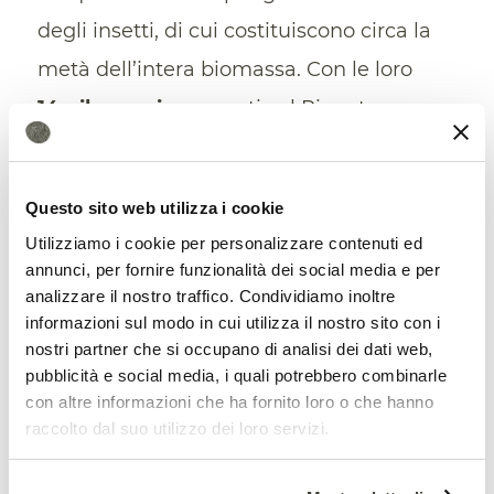
degli insetti, di cui costituiscono circa la
metà dell’intera biomassa. Con le loro
14mila specie
presenti sul Pianeta –
molte delle quali ancora sconosciute –
questi esemplari sono già utilizzati
Questo sito web utilizza i cookie
consapevolmente nei processi agricoli. “I
Utilizziamo i cookie per personalizzare contenuti ed
coltivatori di agrumi in
Cina
hanno usato
annunci, per fornire funzionalità dei social media e per
analizzare il nostro traffico. Condividiamo inoltre
le formiche in agricoltura per secoli”,
informazioni sul modo in cui utilizza il nostro sito con i
rileva ancora il quotidiano britannico.
nostri partner che si occupano di analisi dei dati web,
pubblicità e social media, i quali potrebbero combinarle
Inoltre, “gli insetti sono stati usati anche
con altre informazioni che ha fornito loro o che hanno
raccolto dal suo utilizzo dei loro servizi.
per aiutare a controllare i parassiti delle
foreste in
Canada
, quelli del cacao in