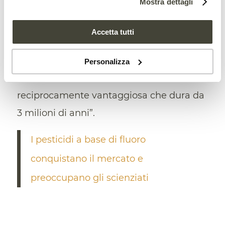
Mostra dettagli
Ghana
e i loro omologhi presenti nelle
colture in
Nigeria
“. Le formiche delle isole
Accetta tutti
Figi, infine, “sono in grado di coltivare e
far crescere almeno sei specie di piante,
Personalizza
nell’ambito di una relazione
reciprocamente vantaggiosa che dura da
3 milioni di anni”.
I pesticidi a base di fluoro
conquistano il mercato e
preoccupano gli scienziati