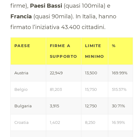
firme),
Paesi
Bassi
(quasi 100mila) e
Francia
(quasi 90mila). In Italia, hanno
firmato l’iniziativa 43.400 cittadini.
PAESE
FIRME A
LIMITE
%
SUPPORTO
MINIMO
Austria
22,949
13,500
169.99%
Belgio
81,203
15,750
515.57%
Bulgaria
3,915
12,750
30.71%
Croatia
1,402
8,250
16.99%