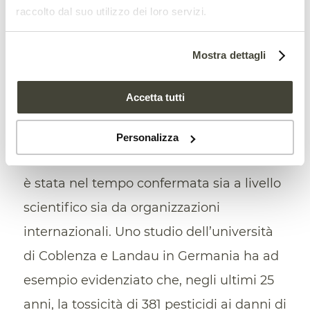
troppo strette. Pertanto, evitano
raccolto dal suo utilizzo dei loro servizi.
cambiamenti che libererebbero il nostro
sistema alimentare dalla dipendenza
Mostra dettagli
dalle sostanze chimiche”.
Accetta tutti
Nonostante le ritrosie di diversi Paesi Ue,
l’esigenza di bloccare l’uso di pesticidi che
Personalizza
danneggiano le api e gli altri impollinatori
è stata nel tempo confermata sia a livello
scientifico sia da organizzazioni
internazionali. Uno studio dell’università
di Coblenza e Landau in Germania ha ad
esempio evidenziato che, negli ultimi 25
anni, la tossicità di 381 pesticidi ai danni di