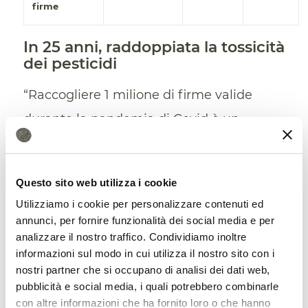
firme
In 25 anni, raddoppiata la tossicità
dei pesticidi
“Raccogliere 1 milione di firme valide
durante la pandemia di Covid è un
segnale forte
per una transizione verso
l’agricoltura rispettosa del clima e delle
Questo sito web utilizza i cookie
api” sottolinea l’austriaco
Helmut
Utilizziamo i cookie per personalizzare contenuti ed
Burtscher-Schaden
, vice portavoce della
annunci, per fornire funzionalità dei social media e per
analizzare il nostro traffico. Condividiamo inoltre
Ice. “In molti paesi dell’Ue, i ministeri
informazioni sul modo in cui utilizza il nostro sito con i
dell’agricoltura sembrano avere una
fede
nostri partner che si occupano di analisi dei dati web,
malsana nell’agrobusiness
o relazioni
pubblicità e social media, i quali potrebbero combinarle
con altre informazioni che ha fornito loro o che hanno