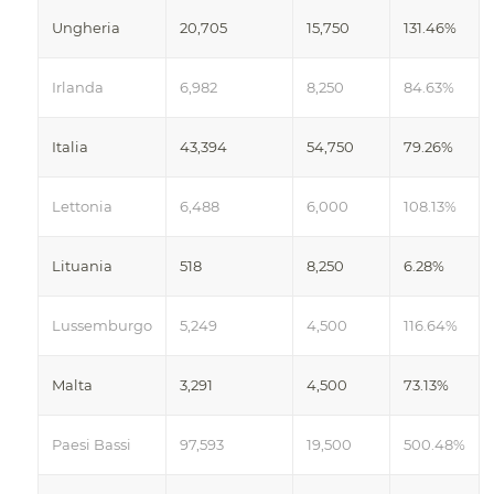
Ungheria
20,705
15,750
131.46%
Irlanda
6,982
8,250
84.63%
Italia
43,394
54,750
79.26%
Lettonia
6,488
6,000
108.13%
Lituania
518
8,250
6.28%
Lussemburgo
5,249
4,500
116.64%
Malta
3,291
4,500
73.13%
Paesi Bassi
97,593
19,500
500.48%