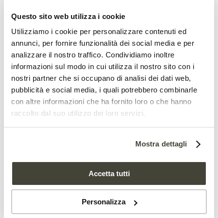
sempre più urbanizzato e sempre più
Questo sito web utilizza i cookie
caldo”.
Utilizziamo i cookie per personalizzare contenuti ed
annunci, per fornire funzionalità dei social media e per
analizzare il nostro traffico. Condividiamo inoltre
informazioni sul modo in cui utilizza il nostro sito con i
nostri partner che si occupano di analisi dei dati web,
pubblicità e social media, i quali potrebbero combinarle
con altre informazioni che ha fornito loro o che hanno
raccolto dal suo utilizzo dei loro servizi.
Mostra dettagli
Le foreste urbane sono una
risorsa
Accetta tutti
Le analisi condotte non hanno ancora
Personalizza
chiarito del tutto le cause dietro a questi