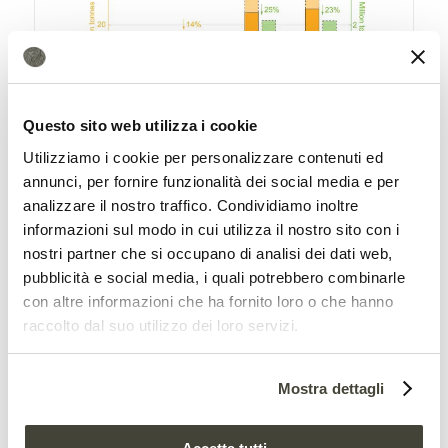
Questo sito web utilizza i cookie
Perdite di produzione di cereali e carne causate dalle restrizioni sui terreni
Utilizziamo i cookie per personalizzare contenuti ed
disponibili a seguito dell’iniziativa grain-for-green e della strategia di
annunci, per fornire funzionalità dei social media e per
analizzare il nostro traffico. Condividiamo inoltre
esclusione del pascolo nella regione a rischio desertificazione in Cina. Poiché
informazioni sul modo in cui utilizza il nostro sito con i
queste due pratiche sono state avviate rispettivamente dal 2001 e dal 2011 le
nostri partner che si occupano di analisi dei dati web,
pubblicità e social media, i quali potrebbero combinarle
perdite di produzione di cereali e di carne sono state stimate per i periodi
con altre informazioni che ha fornito loro o che hanno
simultanei. Fonte: Wang, X., Ge, Q., Geng, X. et al.
Unintended
raccolto dal suo utilizzo dei loro servizi.
consequences of combating desertification in China
. Nat Commun 14, 1139
(2023). Open Access Creative Commons Attribution 4.0 International License
Mostra dettagli
Servono nuove strategie di tutela