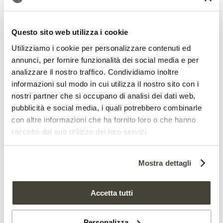
l’immagazzinamento di acqua dolce nelle
zone umide di nuova creazione, lo
Questo sito web utilizza i cookie
stoccaggio di carbonio
a causa
Utilizziamo i cookie per personalizzare contenuti ed
dell’aumento della sedimentazione dei
annunci, per fornire funzionalità dei social media e per
composti organici, la creazione di una
analizzare il nostro traffico. Condividiamo inoltre
informazioni sul modo in cui utilizza il nostro sito con i
rete di corsi d’acqua più lenti e di stagni
nostri partner che si occupano di analisi dei dati web,
che fungono da barriera contro le
pubblicità e social media, i quali potrebbero combinarle
con altre informazioni che ha fornito loro o che hanno
inondazioni violente”.
raccolto dal suo utilizzo dei loro servizi.
Sul fronte dei costi, i più rilevanti
Mostra dettagli
riguardano principalmente gli impatti sui
terreni agricoli immediatamente
Accetta tutti
adiacenti ai territori ripopolati dai castori.
Nulla di insormontabile però, secondo i
Personalizza