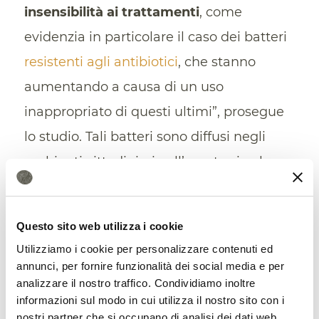
insensibilità ai trattamenti
, come
evidenzia in particolare il caso dei batteri
resistenti agli antibiotici
, che stanno
aumentando a causa di un uso
inappropriato di questi ultimi”, prosegue
lo studio. Tali batteri sono diffusi negli
ambienti cittadini, sia all’aperto sia al
chiuso. “È importante notare che i
patogeni umani multiresistenti, che oggi
Questo sito web utilizza i cookie
sono un problema comune per gli
Utilizziamo i cookie per personalizzare contenuti ed
ospedali, provengono per lo più dal
annunci, per fornire funzionalità dei social media e per
analizzare il nostro traffico. Condividiamo inoltre
suolo”.
informazioni sul modo in cui utilizza il nostro sito con i
nostri partner che si occupano di analisi dei dati web,