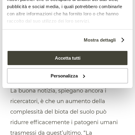
Il futuro delle città circolari dovrà
pubblicità e social media, i quali potrebbero combinarle
porre al centro la cura del suolo
con altre informazioni che ha fornito loro o che hanno
raccolto dal suo utilizzo dei loro servizi.
Mostra dettagli
Accetta tutti
La soluzione? Ripristinare ed
Personalizza
ampliare gli spazi verdi
La buona notizia, spiegano ancora i
ricercatori, è che un aumento della
complessità del biota del suolo può
ridurre efficacemente i patogeni umani
trasmessi da quest’ultimo. “La