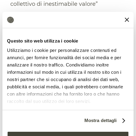
collettivo di inestimabile valore”
caratterizzato, in particolare, da “un forte
valore identitario per molte comunità”. La
lista è stata aggiornata tre volte ed è
Questo sito web utilizza i cookie
tuttora in evoluzione. Il censimento spetta
Utilizziamo i cookie per personalizzare contenuti ed
ai Comuni sotto la guida delle Regioni ma
annunci, per fornire funzionalità dei social media e per
analizzare il nostro traffico. Condividiamo inoltre
le segnalazioni
possono arrivare anche
informazioni sul modo in cui utilizza il nostro sito con i
dagli enti territoriali, dalle scuole e
nostri partner che si occupano di analisi dei dati web,
pubblicità e social media, i quali potrebbero combinarle
direttamente dai cittadini
. Che, non
con altre informazioni che ha fornito loro o che hanno
diversamente da ciò che accade in
altre
raccolto dal suo utilizzo dei loro servizi.
iniziative
, possono contribuire alla tutela
del patrimonio forestale.
Mostra dettagli